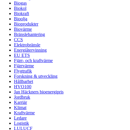
Biogas
Biokol
Biokraft
Bioolja
Bioprodukter
Biovärme
Bränslehantering
CCS
Elektrobränsle
Energiåtervinning
EU ETS
Fjärr- och kraftvärme
Fjärrvärme
Flygtrafik
Forskning & utveckling
Hållbarhet
HVO100
Jan Häckners bioenergipris
Jordbruk
Karriär
Klimat
Kraftvärme
Ledare
Logistik
LULUCF