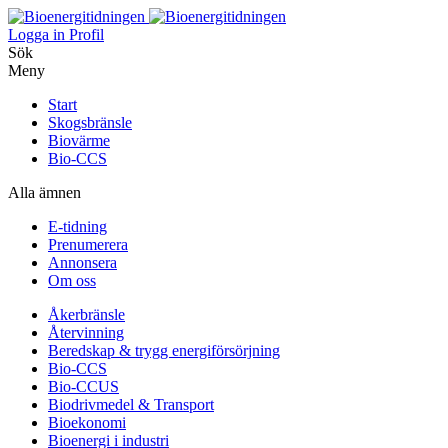
Logga in
Profil
Sök
Meny
Start
Skogsbränsle
Biovärme
Bio-CCS
Alla ämnen
E-tidning
Prenumerera
Annonsera
Om oss
Åkerbränsle
Återvinning
Beredskap & trygg energiförsörjning
Bio-CCS
Bio-CCUS
Biodrivmedel & Transport
Bioekonomi
Bioenergi i industri