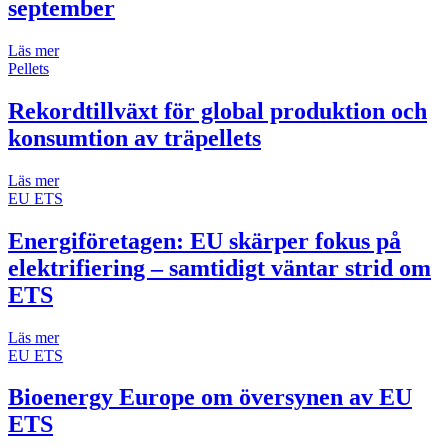
september
Läs mer
Pellets
Rekordtillväxt för global produktion och
konsumtion av träpellets
Läs mer
EU ETS
Energiföretagen: EU skärper fokus på
elektrifiering – samtidigt väntar strid om
ETS
Läs mer
EU ETS
Bioenergy Europe om översynen av EU
ETS