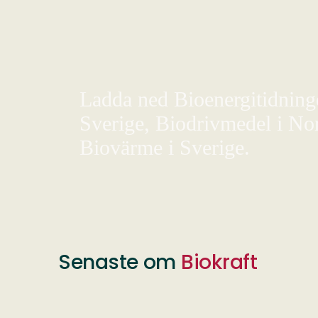
Ladda ned Bioenergitidningen
Sverige, Biodrivmedel i Nor
Biovärme i Sverige.
Senaste om
Biokraft