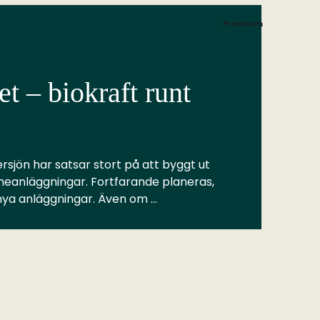
Premium
t – biokraft runt
rsjön har satsar stort på att byggt ut
meanläggningar. Fortfarande planeras,
 nya anläggningar. Även om …