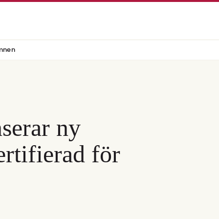
mnen
serar ny
rtifierad för