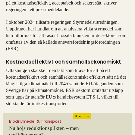
på ett kostnadseffektivt, acceptabelt och säkert sätt, skriver
regeringen i ett pressmeddelande.
I oktober 2024 tillsatte regeringen Styrmedelsutredningen.
Uppdraget har handlat om att analysera vilka styrmedel som
kan utformas för att fasa ut fossila bränslen ur de sektorer som
omfattas av den så kallade ansvarsfördelningsförordningen
(ESR).
Kostnadseffektivt och samhällsekonomiskt
Utfasningen ska ske i den takt som krävs för att på ett
kostnadseffektivt och samhällsekonomiskt effektivt sätt nå det
långsiktiga klimatmålet till 2045 samt de EU-åtaganden som
Sverige har på klimatområdet. ESR-sektorn omfattar utsläpp
som uppstår utanför EU:s handelssystem ETS 1, vilket till
största del är inrikes transporter.
Premium
Biodrivmedel & Transport
Nu höjs reduktionsplikten – men
vad händer sen?