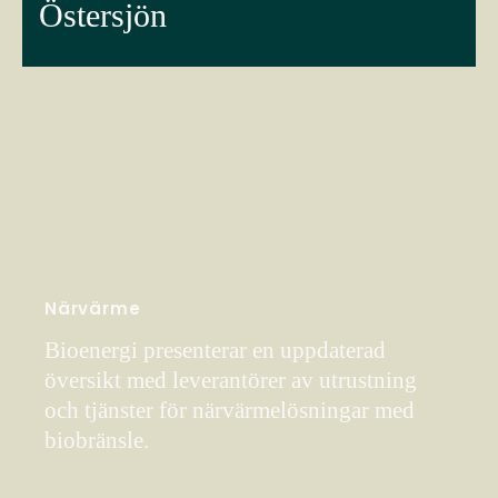
Östersjön
Närvärme
Bioenergi presenterar en uppdaterad
översikt med leverantörer av utrustning
och tjänster för närvärmelösningar med
biobränsle.