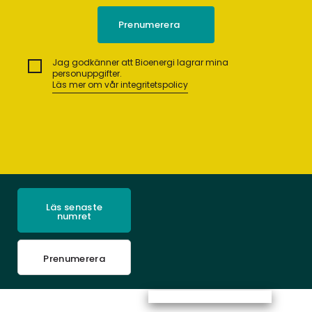
Jag godkänner att Bioenergi lagrar mina
personuppgifter.
Läs mer om vår integritetspolicy
Läs senaste
numret
Prenumerera