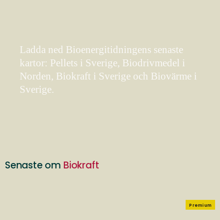
Ladda ned Bioenergitidningens senaste
kartor: Pellets i Sverige, Biodrivmedel i
Norden, Biokraft i Sverige och Biovärme i
Sverige.
Senaste om
Biokraft
Premium