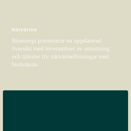
Närvärme
Bioenergi presenterar en uppdaterad
översikt med leverantörer av utrustning
och tjänster för närvärmelösningar med
biobränsle.