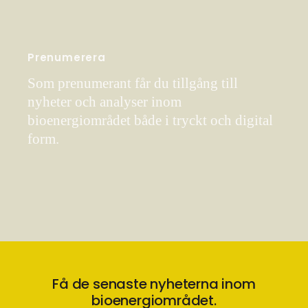
Prenumerera
Som prenumerant får du tillgång till
nyheter och analyser inom
bioenergiområdet både i tryckt och digital
form.
Få de senaste nyheterna inom
bioenergiområdet.