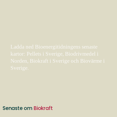
Ladda ned Bioenergitidningens senaste
kartor: Pellets i Sverige, Biodrivmedel i
Norden, Biokraft i Sverige och Biovärme i
Sverige.
Senaste om
Biokraft