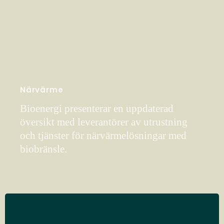
Närvärme
Bioenergi presenterar en uppdaterad
översikt med leverantörer av utrustning
och tjänster för närvärmelösningar med
biobränsle.