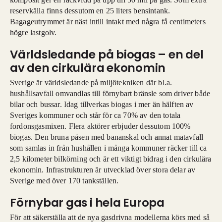
reservkälla finns dessutom en 25 liters bensintank.
Bagageutrymmet är näst intill intakt med några få centimeters
högre lastgolv.
Världsledande på biogas – en del
av den cirkulära ekonomin
Sverige är världsledande på miljötekniken där bl.a.
hushållsavfall omvandlas till förnybart bränsle som driver både
bilar och bussar. Idag tillverkas biogas i mer än hälften av
Sveriges kommuner och står för ca 70% av den totala
fordonsgasmixen. Flera aktörer erbjuder dessutom 100%
biogas. Den bruna påsen med bananskal och annat matavfall
som samlas in från hushållen i många kommuner räcker till ca
2,5 kilometer bilkörning och är ett viktigt bidrag i den cirkulära
ekonomin. Infrastrukturen är utvecklad över stora delar av
Sverige med över 170 tankställen.
Förnybar gas i hela Europa
För att säkerställa att de nya gasdrivna modellerna körs med så