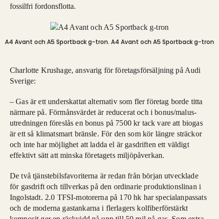
fossilfri fordonsflotta.
A4 Avant och A5 Sportback g-tron.
A4 Avant och A5 Sportback g-tron
Charlotte Krushage, ansvarig för företagsförsäljning på Audi
Sverige:
– Gas är ett underskattat alternativ som fler företag borde titta
närmare på. Förmånsvärdet är reducerat och i bonus/malus-
utredningen föreslås en bonus på 7500 kr tack vare att biogas
är ett så klimatsmart bränsle. För den som kör längre sträckor
och inte har möjlighet att ladda el är gasdriften ett väldigt
effektivt sätt att minska företagets miljöpåverkan.
De två tjänstebilsfavoriterna är redan från början utvecklade
för gasdrift och tillverkas på den ordinarie produktionslinan i
Ingolstadt. 2.0 TFSI-motorerna på 170 hk har specialanpassats
och de moderna gastankarna i flerlagers kolfiberförstärkt
komposit ger en räckvidd på upp till 50 mil på gas. Som extra