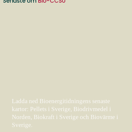
Senaste om
Bio-CCSU
Ladda ned Bioenergitidningens senaste
kartor: Pellets i Sverige, Biodrivmedel i
Norden, Biokraft i Sverige och Biovärme i
Sverige.