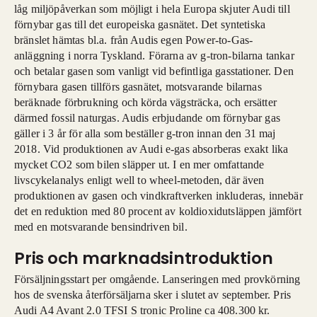
låg miljöpåverkan som möjligt i hela Europa skjuter Audi till
förnybar gas till det europeiska gasnätet. Det syntetiska
bränslet hämtas bl.a. från Audis egen Power-to-Gas-
anläggning i norra Tyskland. Förarna av g-tron-bilarna tankar
och betalar gasen som vanligt vid befintliga gasstationer. Den
förnybara gasen tillförs gasnätet, motsvarande bilarnas
beräknade förbrukning och körda vägsträcka, och ersätter
därmed fossil naturgas. Audis erbjudande om förnybar gas
gäller i 3 år för alla som beställer g-tron innan den 31 maj
2018. Vid produktionen av Audi e-gas absorberas exakt lika
mycket CO2 som bilen släpper ut. I en mer omfattande
livscykelanalys enligt well to wheel-metoden, där även
produktionen av gasen och vindkraftverken inkluderas, innebär
det en reduktion med 80 procent av koldioxidutsläppen jämfört
med en motsvarande bensindriven bil.
Pris och marknadsintroduktion
Försäljningsstart per omgående. Lanseringen med provkörning
hos de svenska återförsäljarna sker i slutet av september. Pris
Audi A4 Avant 2.0 TFSI S tronic Proline ca 408.300 kr.