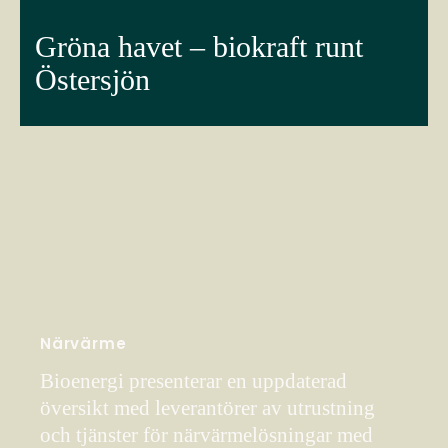
Gröna havet – biokraft runt
Östersjön
Närvärme
Bioenergi presenterar en uppdaterad
översikt med leverantörer av utrustning
och tjänster för närvärmelösningar med