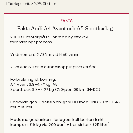
Företagsnetto: 375.000 kr.
FAKTA
Fakta Audi A4 Avant och A5 Sportback g-t
2.0 TFSI-motor på 170 hk med ny effektiv
förbränningsprocess.
Vridmoment: 270 Nm vid 1650 v/min.
7-växlad S tronic dubbelkopplingsväxellåda.
Förbrukning bl. körning:
A4 Avant 3.8-4.4* kg, A5
Sportback 3.8–4.2* kg CNG per 100 km (NEDC).
Räckvidd gas + bensin enligt NEDC med CNG 50 mil + 45
mil = 95 mil
Moderna gastankar i flerlagers kolfiberförstärkt
komposit (19 kg vid 200 bar) + bensintank (25 liter).