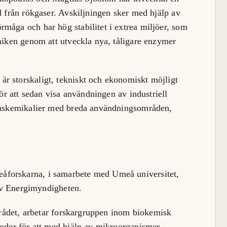
d från rökgaser. Avskiljningen sker med hjälp av
måga och har hög stabilitet i extrea miljöer, som
kniken genom att utveckla nya, tåligare enzymer
r storskaligt, tekniskt och ekonomiskt möjligt
För att sedan visa användningen av industriell
 baskemikalier med breda användningsområden,
åforskarna, i samarbete med Umeå universitet,
t av Energimyndigheten.
psrådet, arbetar forskargruppen inom biokemisk
toder för att med hjälp av mikroorganismer