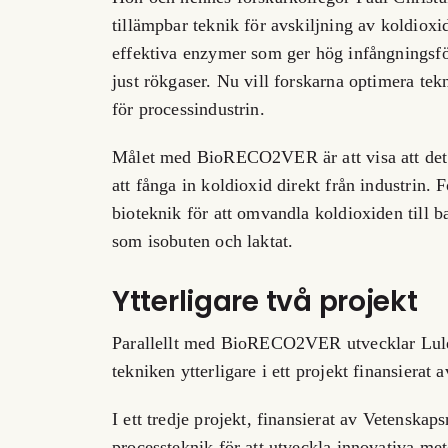
tillämpbar teknik för avskiljning av koldioxi
effektiva enzymer som ger hög infångningsför
just rökgaser. Nu vill forskarna optimera te
för processindustrin.
Målet med BioRECO2VER är att visa att det ä
att fånga in koldioxid direkt från industrin. 
bioteknik för att omvandla koldioxiden till
som isobuten och laktat.
Ytterligare två projekt
Parallellt med BioRECO2VER utvecklar Lule
tekniken ytterligare i ett projekt finansiera
I ett tredje projekt, finansierat av Vetenska
processteknik för att utveckla innovativa me