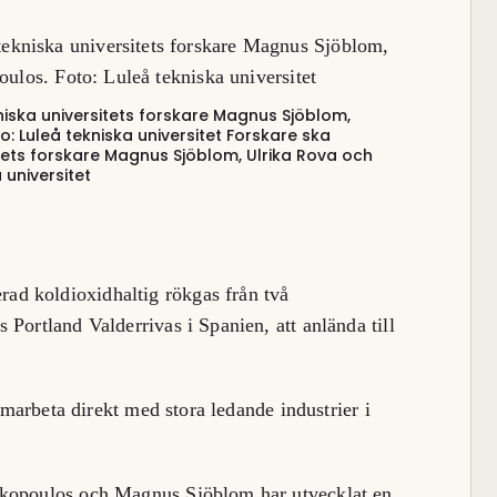
kniska universitets forskare Magnus Sjöblom,
o: Luleå tekniska universitet
Forskare ska
sitets forskare Magnus Sjöblom, Ulrika Rova och
 universitet
d koldioxidhaltig rökgas från två
Portland Valderrivas i Spanien, att anlända till
samarbeta direkt med stora ledande industrier i
akopoulos och Magnus Sjöblom har utvecklat en