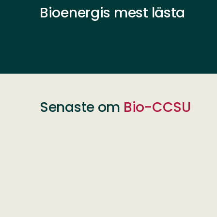
Bioenergis mest lästa
Senaste om
Bio-CCSU