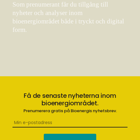
Som prenumerant får du tillgång till
nyheter och analyser inom
bioenergiområdet både i tryckt och digital
form.
Få de senaste nyheterna inom
bioenergiområdet.
Prenumerera gratis på Bioenergis nyhetsbrev.