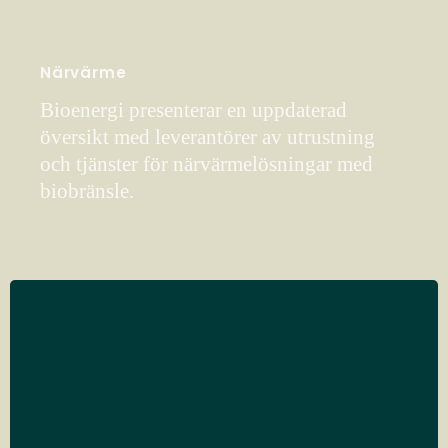
Närvärme
Bioenergi presenterar en uppdaterad
översikt med leverantörer av utrustning
och tjänster för närvärmelösningar med
biobränsle.