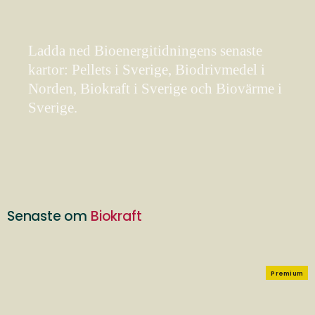
Ladda ned Bioenergitidningens senaste
kartor: Pellets i Sverige, Biodrivmedel i
Norden, Biokraft i Sverige och Biovärme i
Sverige.
Senaste om
Biokraft
Premium