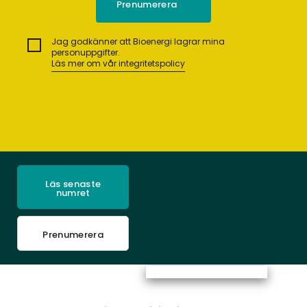
Jag godkänner att Bioenergi lagrar mina
personuppgifter.
Läs mer om vår integritetspolicy
Läs senaste
numret
Prenumerera