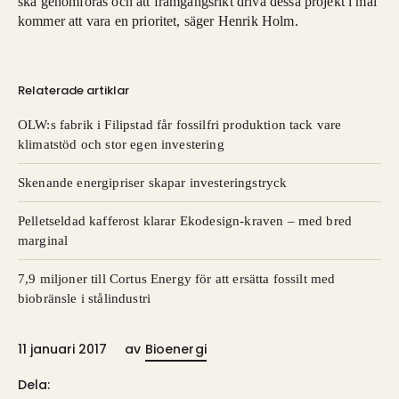
ska genomföras och att framgångsrikt driva dessa projekt i mål
kommer att vara en prioritet, säger Henrik Holm.
Relaterade artiklar
OLW:s fabrik i Filipstad får fossilfri produktion tack vare
klimatstöd och stor egen investering
Skenande energipriser skapar investeringstryck
Pelletseldad kafferost klarar Ekodesign-kraven – med bred
marginal
7,9 miljoner till Cortus Energy för att ersätta fossilt med
biobränsle i stålindustri
11 januari 2017
av
Bioenergi
Dela: