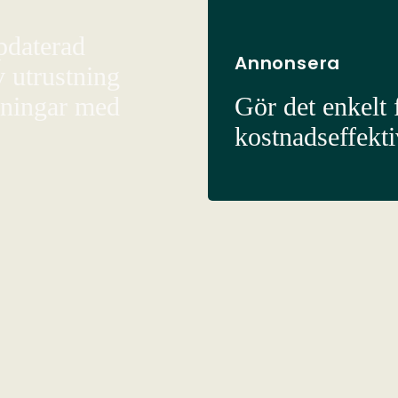
pdaterad
Annonsera
v utrustning
sningar med
Gör det enkelt f
kostnadseffekt