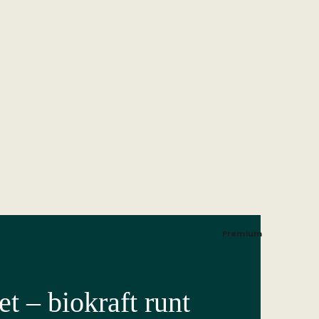
Premium
t – biokraft runt