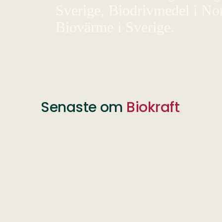
Sverige, Biodrivmedel i Nor
Biovärme i Sverige.
Senaste om
Biokraft