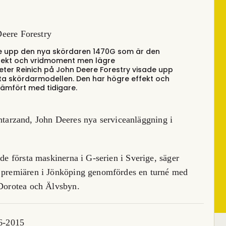
ade upp den nya skördaren 1470G som är den
ffekt och vridmoment men lägre
eter Reinich på John Deere Forestry visade upp
a skördarmodellen. Den har högre effekt och
ämfört med tidigare.
arzand, John Deeres nya serviceanläggning i
 de första maskinerna i G-serien i Sverige, säger
r premiären i Jönköping genomfördes en turné med
 Dorotea och Älvsbyn.
 6-2015