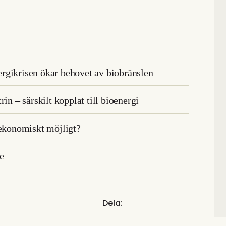
rgikrisen ökar behovet av biobränslen
in – särskilt kopplat till bioenergi
 ekonomiskt möjligt?
e
Dela: