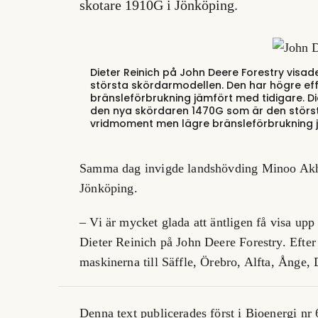
skotare 1910G i Jönköping.
Dieter Reinich på John Deere Forestry vis
största skördarmodellen. Den har högre e
bränsleförbrukning jämfört med tidigare.
Di
den nya skördaren 1470G som är den störst
vridmoment men lägre bränsleförbrukning j
Samma dag invigde landshövding Minoo Akht
Jönköping.
– Vi är mycket glada att äntligen få visa upp
Dieter Reinich på John Deere Forestry. Efte
maskinerna till Säffle, Örebro, Alfta, Ånge,
Denna text publicerades först i Bioenergi nr