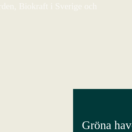
den, Biokraft i Sverige och
Gröna have