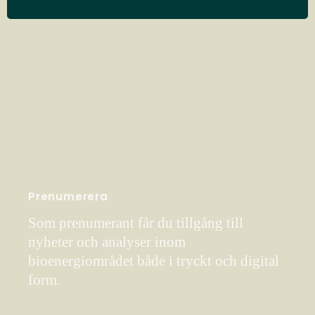
Prenumerera
Som prenumerant får du tillgång till
nyheter och analyser inom
bioenergiområdet både i tryckt och digital
form.