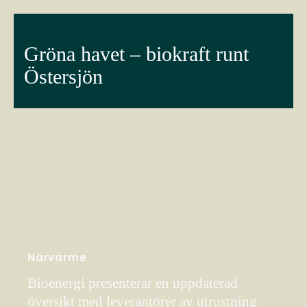
Gröna havet – biokraft runt
Östersjön
Närvärme
Bioenergi presenterar en uppdaterad
översikt med leverantörer av utrustning