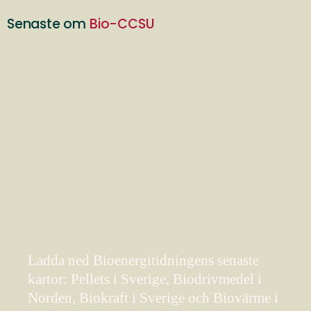
Senaste om
Bio-CCSU
Ladda ned Bioenergitidningens senaste
kartor: Pellets i Sverige, Biodrivmedel i
Norden, Biokraft i Sverige och Biovärme i