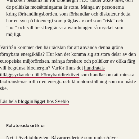
Villkoren bestäms nu för bioenergin i EU under 2020-talet, och
de politiska motsättningarna är stora. Många av personerna
kring förhandlingsborden, som förhandlar och diskuterar detta,
har en syn på bioenergi som präglas av ord som ”risk” och
”hot” och vill helst begränsa användningen så mycket som
möjligt.
Varifrån kommer den här rädslan för att använda denna gröna
förnybara energikälla? Hur kan det komma sig att stora delar av den
europeiska miljörörelsen, många forskare och politiker av olika färg
vill begränsa bioenergin? Varför finns det
hundratals
tilläggsyrkanden till Förnybartdirektivet
som handlar om att minska
biobränslenas roll i den energi- och klimatomställning som nu måste
ske.
Läs hela blogginlägget hos Svebio
Relaterade artiklar
Nytt i Svebiobloggen: Råvarureglering som undergräver