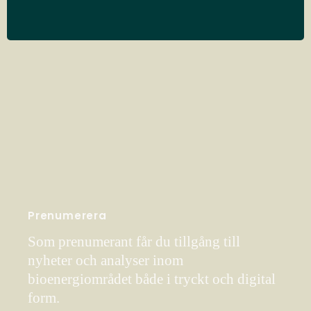
Prenumerera
Som prenumerant får du tillgång till
nyheter och analyser inom
bioenergiområdet både i tryckt och digital
form.