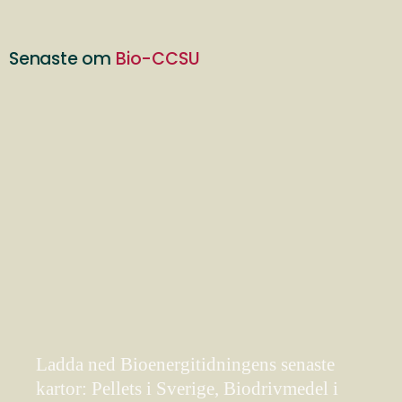
Senaste om
Bio-CCSU
Ladda ned Bioenergitidningens senaste
kartor: Pellets i Sverige, Biodrivmedel i