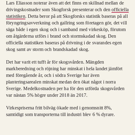
Lars Eliasson noterar även att det finns en skillnad mellan de
drivingskostnader som Skogforsk presenterar och den
officiella
statistiken
. Detta beror på att Skogforsks statistik baseras på all
föryngringsavverkning och gallring som företagen gör, det vill
säga både i egen skog och i samband med virkesköp, förutom
om åtgärderna utförs i brand och stormskadad skog. Den
officiella statistiken baseras på drivning i de svarandes egen
skog samt av storm och brandskadad skog.
Det har varit ett tufft år för skogsvården. Mängden
markberedning och röjning har minskat i hela landet jämfört
med föregående år, och i södra Sverige har även
planteringsarealen minskat medan den ökat något i norra
Sverige. Medelkostnaden per ha för den utförda skogsvården
var nästan 5% högre under 2018 än 2017.
Virkespriserna fritt bilväg ökade med i genomsnitt 8%,
samtidigt som transporterna till industri blev 6 % dyrare.