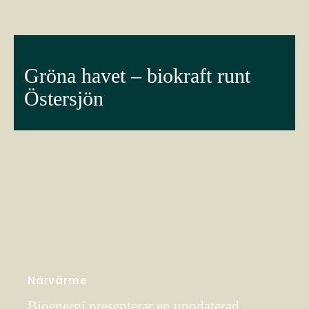
Gröna havet – biokraft runt
Östersjön
Närvärme
Bioenergi presenterar en uppdaterad