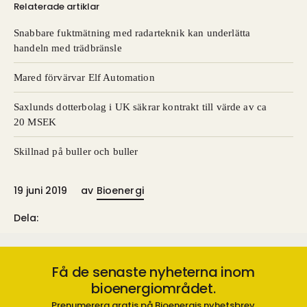
Relaterade artiklar
Snabbare fuktmätning med radarteknik kan underlätta
handeln med trädbränsle
Mared förvärvar Elf Automation
Saxlunds dotterbolag i UK säkrar kontrakt till värde av ca
20 MSEK
Skillnad på buller och buller
19 juni 2019
av
Bioenergi
Dela:
Få de senaste nyheterna inom
bioenergiområdet.
Prenumerera gratis på Bioenergis nyhetsbrev.