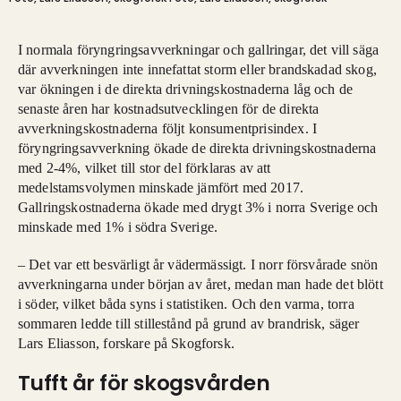
I normala föryngringsavverkningar och gallringar, det vill säga
där avverkningen inte innefattat storm eller brandskadad skog,
var ökningen i de direkta drivningskostnaderna låg och de
senaste åren har kostnadsutvecklingen för de direkta
avverkningskostnaderna följt konsumentprisindex. I
föryngringsavverkning ökade de direkta drivningskostnaderna
med 2-4%, vilket till stor del förklaras av att
medelstamsvolymen minskade jämfört med 2017.
Gallringskostnaderna ökade med drygt 3% i norra Sverige och
minskade med 1% i södra Sverige.
– Det var ett besvärligt år vädermässigt. I norr försvårade snön
avverkningarna under början av året, medan man hade det blött
i söder, vilket båda syns i statistiken. Och den varma, torra
sommaren ledde till stillestånd på grund av brandrisk, säger
Lars Eliasson, forskare på Skogforsk.
Tufft år för skogsvården