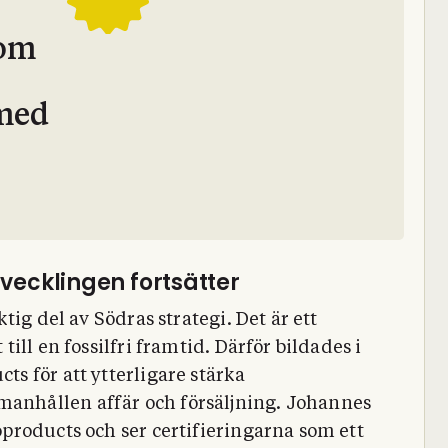
nom
med
tvecklingen fortsätter
ig del av Södras strategi. Det är ett
ll en fossilfri framtid. Därför bildades i
s för att ytterligare stärka
nhållen affär och försäljning. Johannes
products och ser certifieringarna som ett