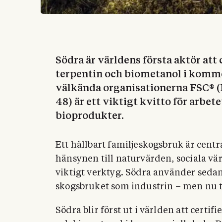
Södra är världens första aktör att 
terpentin och biometanol i kommer
välkända organisationerna FSC® 
48) är ett viktigt kvitto för arbet
bioprodukter.
Ett hållbart familjeskogsbruk är centra
hänsynen till naturvärden, sociala vä
viktigt verktyg. Södra använder sedan l
skogsbruket som industrin – men nu ta
Södra blir först ut i världen att certi