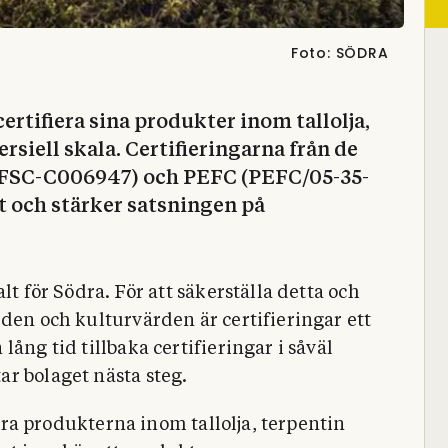
Foto: SÖDRA
certifiera sina produkter inom tallolja,
siell skala. Certifieringarna från de
(FSC-C006947) och PEFC (PEFC/05-35-
et och stärker satsningen på
lt för Södra. För att säkerställa detta och
rden och kulturvärden är certifieringar ett
ång tid tillbaka certifieringar i såväl
r bolaget nästa steg.
fiera produkterna inom tallolja, terpentin