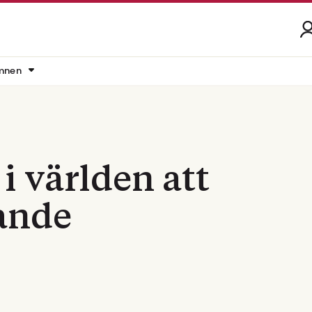
mnen
 i världen att
tande