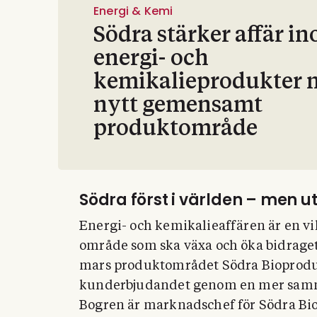
Energi & Kemi
Södra stärker affär i
energi- och
kemikalieprodukter 
nytt gemensamt
produktområde
Södra först i världen – men u
Energi- och kemikalieaffären är en vikt
område som ska växa och öka bidraget ti
mars produktområdet Södra Bioproduct
kunderbjudandet genom en mer samma
Bogren är marknadschef för Södra Bio