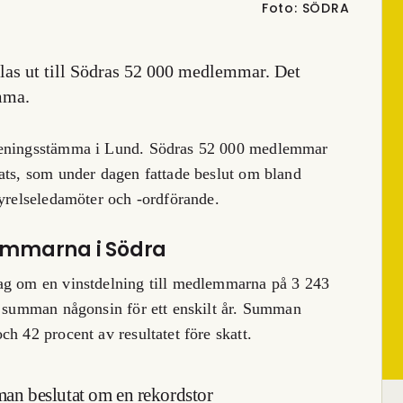
Foto: SÖDRA
as ut till Södras 52 000 medlemmar. Det
mma.
öreningsstämma i Lund. Södras 52 000 medlemmar
ats, som under dagen fattade beslut om bland
tyrelseledamöter och -ordförande.
lemmarna i Södra
ag om en vinstdelning till medlemmarna på 3 243
a summan någonsin för ett enskilt år. Summan
h 42 procent av resultatet före skatt.
mman beslutat om en rekordstor