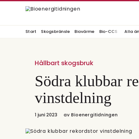
Start
Skogsbränsle
Biovärme
Bio-CCS
Alla ä
Hållbart skogsbruk
Södra klubbar re
vinstdelning
1 juni 2023
av
Bioenergitidningen