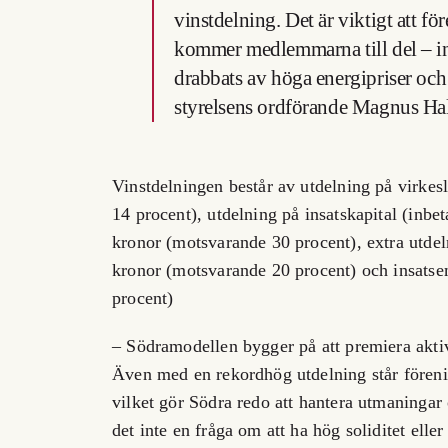
vinstdelning. Det är viktigt att f
kommer medlemmarna till del – int
drabbats av höga energipriser och
styrelsens ordförande Magnus Hal
Vinstdelningen består av utdelning på virke
14 procent), utdelning på insatskapital (inbe
kronor (motsvarande 30 procent), extra utdel
kronor (motsvarande 20 procent) och insats
procent)
– Södramodellen bygger på att premiera akti
Även med en rekordhög utdelning står förenin
vilket gör Södra redo att hantera utmaningar 
det inte en fråga om att ha hög soliditet eller