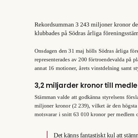
Rekordsumman 3 243 miljoner kronor del
klubbades på Södras årliga föreningsstä
Onsdagen den 31 maj hölls Södras årliga f
representerades av 200 förtroendevalda på pl
annat 16 motioner, årets vinstdelning samt s
3,2 miljarder kronor till med
Stämman valde att godkänna styrelsens försl
miljoner kronor (2 239), vilket är den högst
motsvarar i snitt 63 010 kronor per medlem oc
Det känns fantastiskt kul att stä