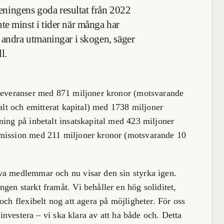
öreningens goda resultat från 2022
e minst i tider när många har
 andra utmaningar i skogen, säger
l.
sleveranser med 871 miljoner kronor (motsvarande
talt och emitterat kapital) med 1738 miljoner
ning på inbetalt insatskapital med 423 miljoner
emission med 211 miljoner kronor (motsvarande 10
va medlemmar och nu visar den sin styrka igen.
gen starkt framåt. Vi behåller en hög soliditet,
och flexibelt nog att agera på möjligheter. För oss
 investera – vi ska klara av att ha både och. Detta