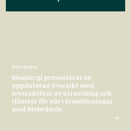
Närvärme
Bioenergi presenterar en
uppdaterad översikt med
leverantörer av utrustning och
tjänster för närvärmelösningar
med biobränsle.