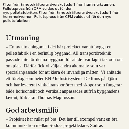
Filter från Simatek filtrerar överskottsluft från hammarkvarnen.
Pelletspress från CPM valdes ut för den
nya pelletsfabriken.
Filter från Simatek filtrerar överskottsluft från
hammarkvarnen. Pelletspress från CPM valdes ut för den nya
pelletsfabriken.
Utmaning
– En av utmaningarna i det här projektet var att bygga en
pelletsfabrik i en befintlig byggnad. All transportörteknik
passade inte för denna byggnad för att det var lågt i tak och ont
om plats. Därför fick vi välja andra alternativ som var
specialanpassade för att klara de invändiga måtten. Vi anlitade
ett företag som heter ENP Industrisystem. De finns på Tjörn
och har levererat vinkeltransportörer med skopor som fungerar
både horisontellt och vertikalt anpassades utifrån byggnadens
layout, förklarar Thomas Magnusson.
God arbetsmiljö
– Projektet har rullat på bra. Det har till exempel varit en bra
kommunikation mellan Södras projektledare, Södras