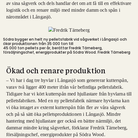
av sina sågverk och dels handlar det om att få till en effektivare
logistik och en renare miljö med mindre damm och spån i
närområdet i Långasjö.
Södra bygger en helt ny pelletsfabrik vid sågverket i Långasjö och
ökar produktionen från 35 000 ton till
45 000 ton pellets per år, berättar Fredrik Tärneberg,
försäljningschef, energiprodukter på Södra Wood.
Fredrik Tärneberg
Ökad och renare produktion
– Vi har i dag tre hyvlar i Långasjö som genererar kutterspån,
varav två ligger 400 meter ifrån vår befintliga pelletsfabrik.
Tidigare har vi kört kutterspån med hjullastare från hyvlarna till
pelletsfabriken. Med en ny pelletsfabrik närmare hyvlarna kan
vi öka intaget av externt kutterspån från fler av våra sågverk
och på så sätt öka pelletsproduktionen i Långasjö. Mindre
hantering med hjullastare ger också en bättre närmiljö, det
dammar mindre kring sågverket, förklarar Fredrik Tärneberg,
försäljningschef, energiprodukter på Södra Wood.