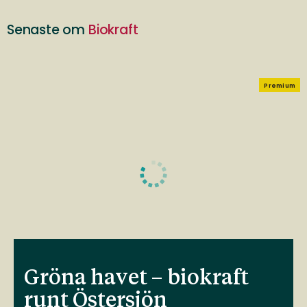
Senaste om
Biokraft
Premium
Gröna havet – biokraft
runt Östersjön