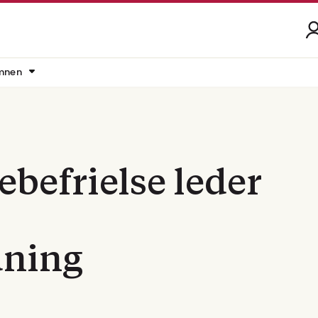
mnen
ebefrielse leder
dning