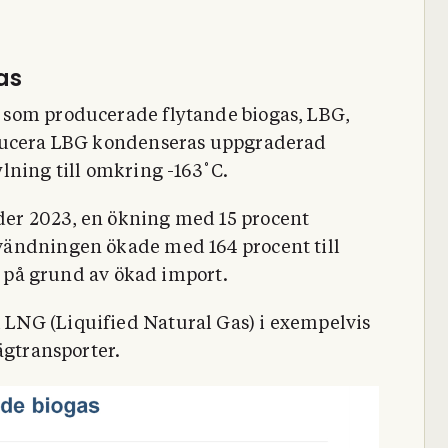
as
 som producerade flytande biogas, LBG,
oducera LBG kondenseras uppgraderad
lning till omkring -163˚C.
er 2023, en ökning med 15 procent
vändningen ökade med 164 procent till
el på grund av ökad import.
LNG (Liquified Natural Gas) i exempelvis
ägtransporter.