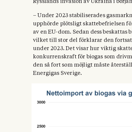
Rysslands invasion av Ukraina i början
– Under 2023 stabiliserades gasmarkn
upphörde plötsligt skattebefrielsen för
av en EU-dom. Sedan dess beskattas bi
vilket till stor del förklarar den fo
under 2023. Det visar hur viktig skatte
konkurrenskraft för biogas som driv
den så fort som möjligt måste återstäl
Energigas Sverige.