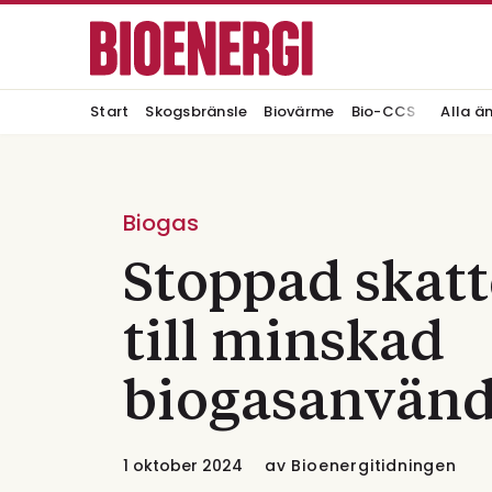
Start
Skogsbränsle
Biovärme
Bio-CCS
Alla ä
Biogas
Stoppad skatt
till minskad
biogasanvän
1 oktober 2024
av
Bioenergitidningen