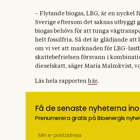
– Flytande biogas, LBG, är en nyckel f
Sverige eftersom det saknas utbyggt ga
biogas behövs för att tunga vägtranspo
helt fossilfria. Så det är glädjande a
om vi vet att marknaden för LBG-last
skattebefrielsen försvann i kombinat
dieselskatt, säger Maria Malmkvist, v
Läs hela rapporten
här
.
Få de senaste nyheterna in
Prenumerera gratis på Bioenergis nyhe