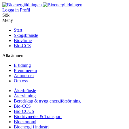
Logga in
Profil
Sök
Meny
Start
Skogsbränsle
Biovärme
Bio-CCS
Alla ämnen
E-tidning
Prenumerera
Annonsera
Om oss
Åkerbränsle
Återvinning
Beredskap & trygg energiförsörjning
Bio-CCS
Bio-CCUS
Biodrivmedel & Transport
Bioekonomi
Bioenergi i industri