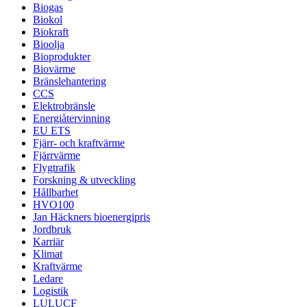
Biogas
Biokol
Biokraft
Bioolja
Bioprodukter
Biovärme
Bränslehantering
CCS
Elektrobränsle
Energiåtervinning
EU ETS
Fjärr- och kraftvärme
Fjärrvärme
Flygtrafik
Forskning & utveckling
Hållbarhet
HVO100
Jan Häckners bioenergipris
Jordbruk
Karriär
Klimat
Kraftvärme
Ledare
Logistik
LULUCF