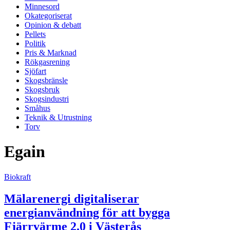
Minnesord
Okategoriserat
Opinion & debatt
Pellets
Politik
Pris & Marknad
Rökgasrening
Sjöfart
Skogsbränsle
Skogsbruk
Skogsindustri
Småhus
Teknik & Utrustning
Torv
Egain
Biokraft
Mälarenergi digitaliserar
energianvändning för att bygga
Fjärrvärme 2.0 i Västerås