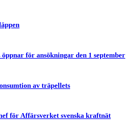
släppen
us öppnar för ansökningar den 1 september
onsumtion av träpellets
ef för Affärsverket svenska kraftnät