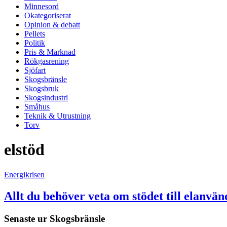
Minnesord
Okategoriserat
Opinion & debatt
Pellets
Politik
Pris & Marknad
Rökgasrening
Sjöfart
Skogsbränsle
Skogsbruk
Skogsindustri
Småhus
Teknik & Utrustning
Torv
elstöd
Energikrisen
Allt du behöver veta om stödet till elanvän
Senaste ur
Skogsbränsle