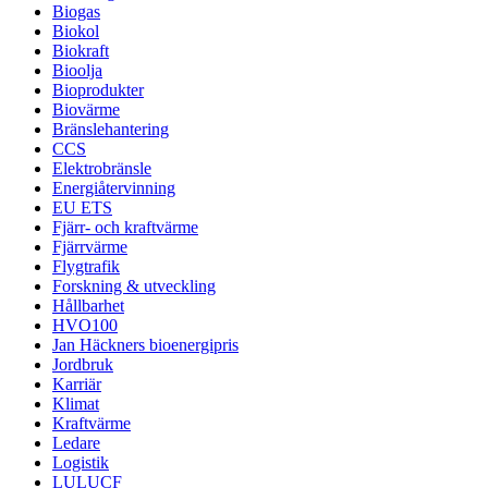
Biogas
Biokol
Biokraft
Bioolja
Bioprodukter
Biovärme
Bränslehantering
CCS
Elektrobränsle
Energiåtervinning
EU ETS
Fjärr- och kraftvärme
Fjärrvärme
Flygtrafik
Forskning & utveckling
Hållbarhet
HVO100
Jan Häckners bioenergipris
Jordbruk
Karriär
Klimat
Kraftvärme
Ledare
Logistik
LULUCF