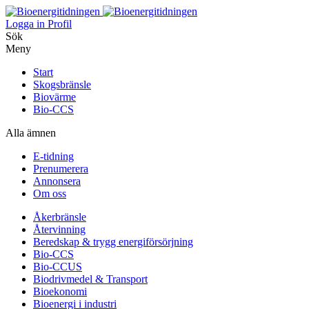
Logga in
Profil
Sök
Meny
Start
Skogsbränsle
Biovärme
Bio-CCS
Alla ämnen
E-tidning
Prenumerera
Annonsera
Om oss
Åkerbränsle
Återvinning
Beredskap & trygg energiförsörjning
Bio-CCS
Bio-CCUS
Biodrivmedel & Transport
Bioekonomi
Bioenergi i industri