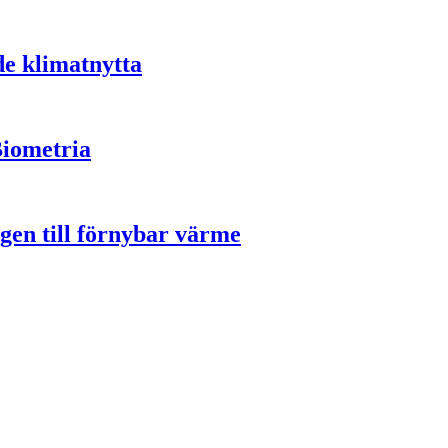
de klimatnytta
Biometria
gen till förnybar värme