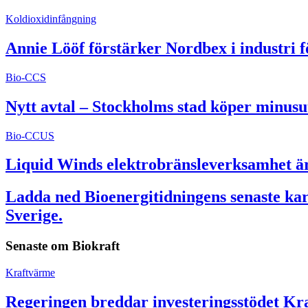
Koldioxidinfångning
Annie Lööf förstärker Nordbex i industri 
Bio-CCS
Nytt avtal – Stockholms stad köper minusu
Bio-CCUS
Liquid Winds elektrobränsleverksamhet är 
Ladda ned Bioenergitidningens senaste kart
Sverige.
Senaste om
Biokraft
Kraftvärme
Regeringen breddar investeringsstödet Kra