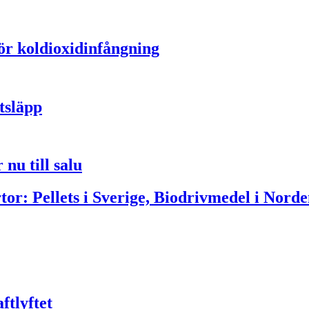
för koldioxidinfångning
tsläpp
nu till salu
or: Pellets i Sverige, Biodrivmedel i Norde
ftlyftet