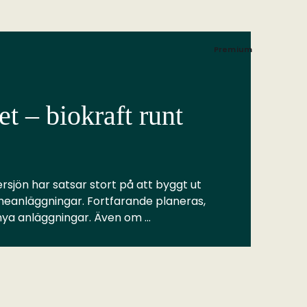
Premium
t – biokraft runt
rsjön har satsar stort på att byggt ut
meanläggningar. Fortfarande planeras,
 nya anläggningar. Även om …