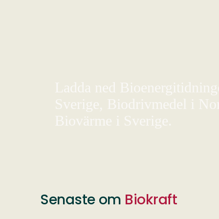
Ladda ned Bioenergitidningen
Sverige, Biodrivmedel i Nor
Biovärme i Sverige.
Senaste om
Biokraft