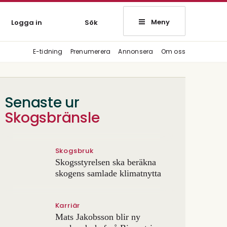
Meny
Logga in
Sök
E-tidning
Prenumerera
Annonsera
Om oss
Senaste ur
Skogsbränsle
Skogsbruk
Skogsstyrelsen ska beräkna
skogens samlade klimatnytta
Karriär
Mats Jakobsson blir ny