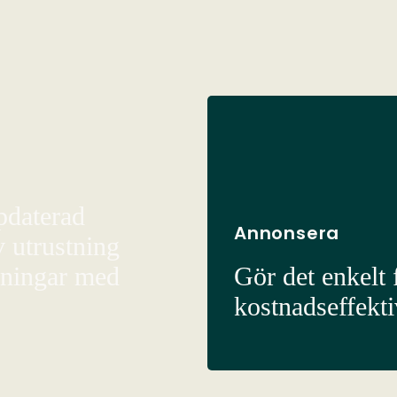
pdaterad
Annonsera
v utrustning
sningar med
Gör det enkelt f
kostnadseffekt