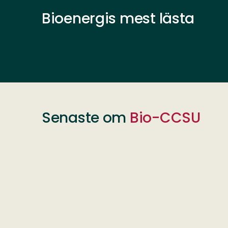
Bioenergis mest lästa
Senaste om
Bio-CCSU