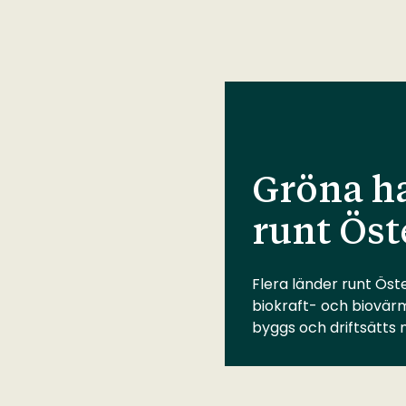
Gröna ha
runt Öst
Flera länder runt Öste
biokraft- och biovär
byggs och driftsätts