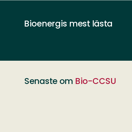
Bioenergis mest lästa
Senaste om
Bio-CCSU