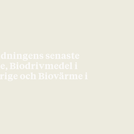
idningens senaste
ge, Biodrivmedel i
erige och Biovärme i