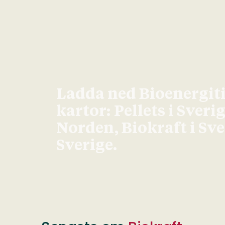
Ladda ned Bioenergit
kartor: Pellets i Sveri
Norden, Biokraft i Sv
Sverige.