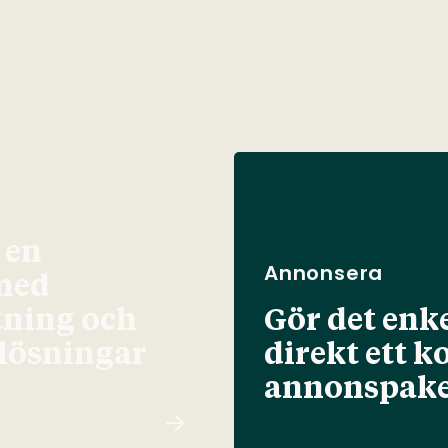
 en
Annonsera
med
tning och
Gör det enke
elösningar
direkt ett k
annonspake