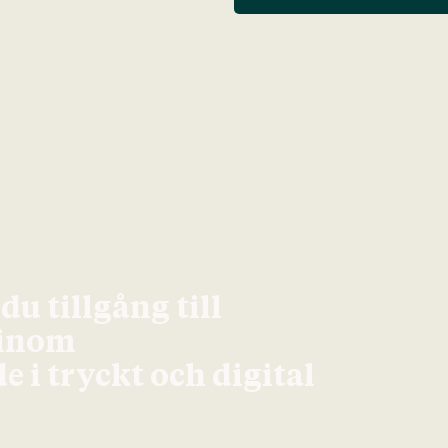
u tillgång till
 inom
 i tryckt och digital