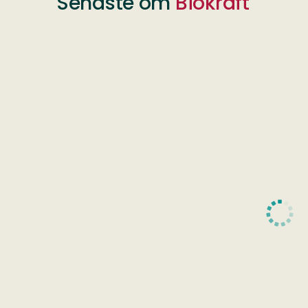
Senaste om
Biokraft