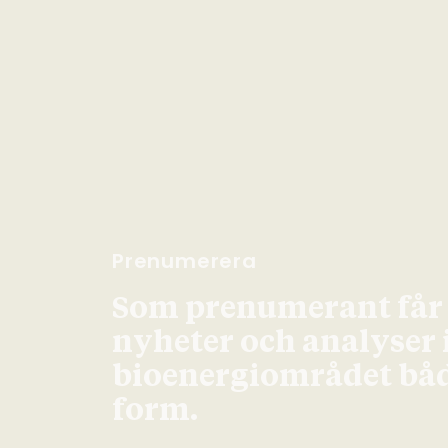
Prenumerera
Som prenumerant får d
nyheter och analyser
bioenergiområdet både
form.