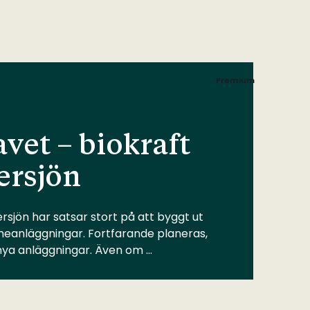
Premium
vet – biokraft
ersjön
rsjön har satsar stort på att byggt ut
meanläggningar. Fortfarande planeras,
 nya anläggningar. Även om …