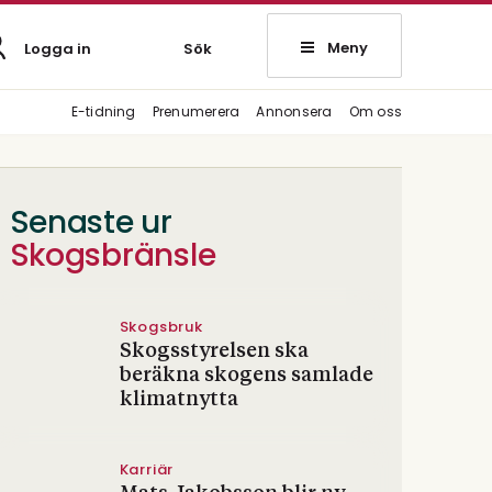
Meny
Logga in
Sök
E-tidning
Prenumerera
Annonsera
Om oss
Senaste ur
Skogsbränsle
Skogsbruk
Skogsstyrelsen ska
beräkna skogens samlade
klimatnytta
Karriär