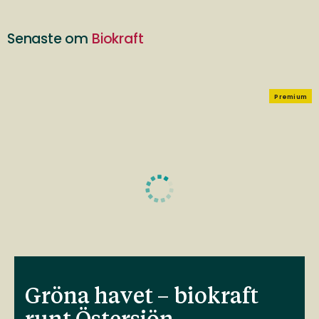
Senaste om
Biokraft
Premium
Gröna havet – biokraft