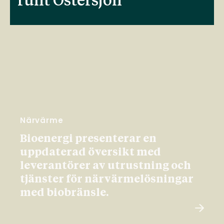
runt Östersjön
Närvärme
Bioenergi presenterar en
uppdaterad översikt med
leverantörer av utrustning och
tjänster för närvärmelösningar
med biobränsle.