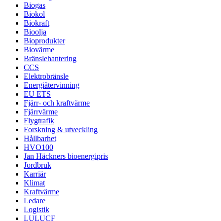
Biogas
Biokol
Biokraft
Bioolja
Bioprodukter
Biovärme
Bränslehantering
CCS
Elektrobränsle
Energiåtervinning
EU ETS
Fjärr- och kraftvärme
Fjärrvärme
Flygtrafik
Forskning & utveckling
Hållbarhet
HVO100
Jan Häckners bioenergipris
Jordbruk
Karriär
Klimat
Kraftvärme
Ledare
Logistik
LULUCF