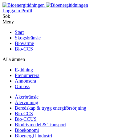
Logga in
Profil
Sök
Meny
Start
Skogsbränsle
Biovärme
Bio-CCS
Alla ämnen
E-tidning
Prenumerera
Annonsera
Om oss
Åkerbränsle
Återvinning
Beredskap & trygg energiförsörjning
Bio-CCS
Bio-CCUS
Biodrivmedel & Transport
Bioekonomi
Bioenergi i industri