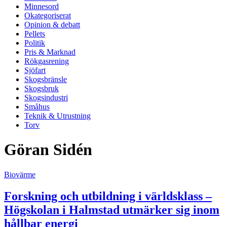
Minnesord
Okategoriserat
Opinion & debatt
Pellets
Politik
Pris & Marknad
Rökgasrening
Sjöfart
Skogsbränsle
Skogsbruk
Skogsindustri
Småhus
Teknik & Utrustning
Torv
Göran Sidén
Biovärme
Forskning och utbildning i världsklass –
Högskolan i Halmstad utmärker sig inom
hållbar energi