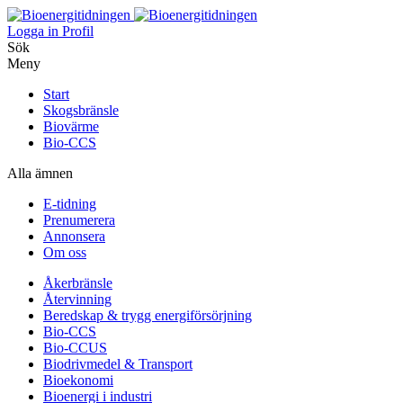
Logga in
Profil
Sök
Meny
Start
Skogsbränsle
Biovärme
Bio-CCS
Alla ämnen
E-tidning
Prenumerera
Annonsera
Om oss
Åkerbränsle
Återvinning
Beredskap & trygg energiförsörjning
Bio-CCS
Bio-CCUS
Biodrivmedel & Transport
Bioekonomi
Bioenergi i industri