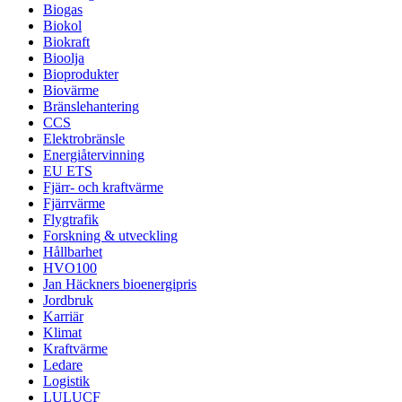
Biogas
Biokol
Biokraft
Bioolja
Bioprodukter
Biovärme
Bränslehantering
CCS
Elektrobränsle
Energiåtervinning
EU ETS
Fjärr- och kraftvärme
Fjärrvärme
Flygtrafik
Forskning & utveckling
Hållbarhet
HVO100
Jan Häckners bioenergipris
Jordbruk
Karriär
Klimat
Kraftvärme
Ledare
Logistik
LULUCF