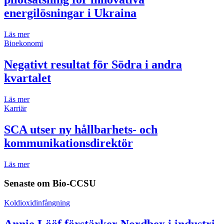
energilösningar i Ukraina
Läs mer
Bioekonomi
Negativt resultat för Södra i andra
kvartalet
Läs mer
Karriär
SCA utser ny hållbarhets- och
kommunikationsdirektör
Läs mer
Senaste om
Bio-CCSU
Koldioxidinfångning
Annie Lööf förstärker Nordbex i industri