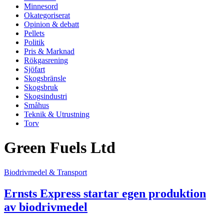
Minnesord
Okategoriserat
Opinion & debatt
Pellets
Politik
Pris & Marknad
Rökgasrening
Sjöfart
Skogsbränsle
Skogsbruk
Skogsindustri
Småhus
Teknik & Utrustning
Torv
Green Fuels Ltd
Biodrivmedel & Transport
Ernsts Express startar egen produktion
av biodrivmedel