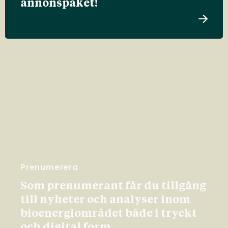
annonspaket!
Prenumerera
Som prenumerant får du tillgång
till nyheter och analyser inom
bioenergiområdet både i tryckt
och digital form.