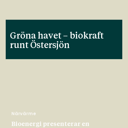
Gröna havet – biokraft
runt Östersjön
Närvärme
Bioenergi presenterar en