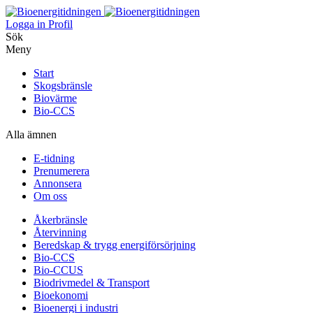
Logga in
Profil
Sök
Meny
Start
Skogsbränsle
Biovärme
Bio-CCS
Alla ämnen
E-tidning
Prenumerera
Annonsera
Om oss
Åkerbränsle
Återvinning
Beredskap & trygg energiförsörjning
Bio-CCS
Bio-CCUS
Biodrivmedel & Transport
Bioekonomi
Bioenergi i industri