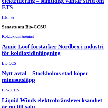
elektrifiering – samtidigt väntar strid om
ETS
Läs mer
Senaste om
Bio-CCSU
Koldioxidinfångning
Annie Lööf förstärker Nordbex i industri
för koldioxidinfångning
Bio-CCS
Nytt avtal – Stockholms stad köper
minusutsläpp
Bio-CCUS
Liquid Winds elektrobränsleverksamhet
är nu till salu