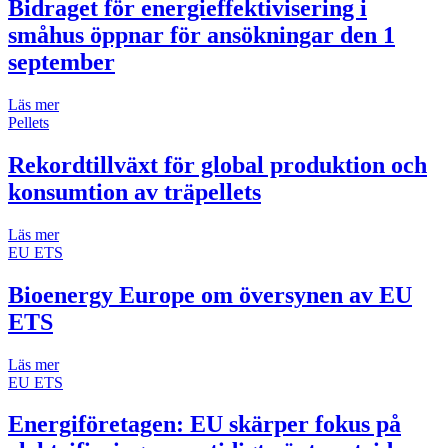
Bidraget för energieffektivisering i
småhus öppnar för ansökningar den 1
september
Läs mer
Pellets
Rekordtillväxt för global produktion och
konsumtion av träpellets
Läs mer
EU ETS
Bioenergy Europe om översynen av EU
ETS
Läs mer
EU ETS
Energiföretagen: EU skärper fokus på