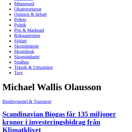
Minnesord
Okategoriserat
Opinion & debatt
Pellets
Politik
Pris & Marknad
Rökgasrening
Sjöfart
Skogsbränsle
Skogsbruk
Skogsindustri
Småhus
Teknik & Utrustning
Torv
Michael Wallis Olausson
Biodrivmedel & Transport
Scandinavian Biogas får 135 miljoner
kronor i investeringsbidrag från
Klimatklivet