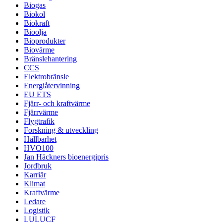
Biogas
Biokol
Biokraft
Bioolja
Bioprodukter
Biovärme
Bränslehantering
CCS
Elektrobränsle
Energiåtervinning
EU ETS
Fjärr- och kraftvärme
Fjärrvärme
Flygtrafik
Forskning & utveckling
Hållbarhet
HVO100
Jan Häckners bioenergipris
Jordbruk
Karriär
Klimat
Kraftvärme
Ledare
Logistik
LULUCF