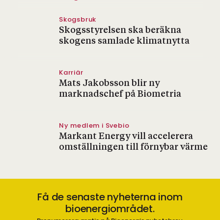
Skogsbruk
Skogsstyrelsen ska beräkna
skogens samlade klimatnytta
Karriär
Mats Jakobsson blir ny
marknadschef på Biometria
Ny medlem i Svebio
Markant Energy vill accelerera
omställningen till förnybar värme
Få de senaste nyheterna inom
bioenergiområdet.