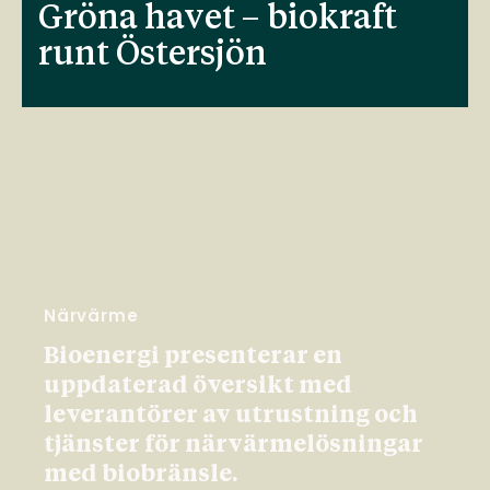
Gröna havet – biokraft
runt Östersjön
Närvärme
Bioenergi presenterar en
uppdaterad översikt med
leverantörer av utrustning och
tjänster för närvärmelösningar
med biobränsle.