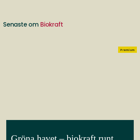
Senaste om
Biokraft
Premium
Gröna havet – biokraft runt