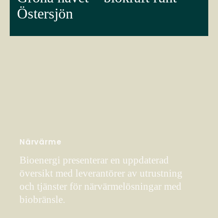
Östersjön
Närvärme
Bioenergi presenterar en uppdaterad
översikt med leverantörer av utrustning
och tjänster för närvärmelösningar med
biobränsle.