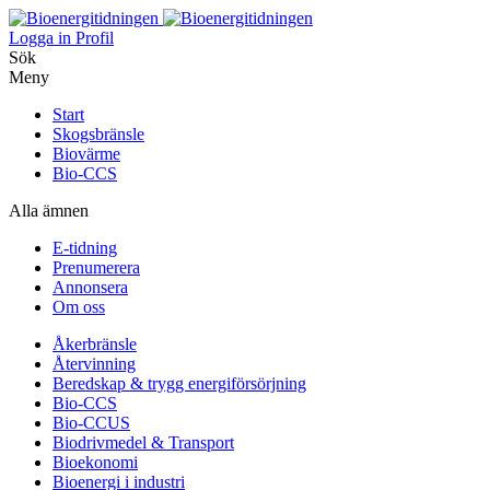
Logga in
Profil
Sök
Meny
Start
Skogsbränsle
Biovärme
Bio-CCS
Alla ämnen
E-tidning
Prenumerera
Annonsera
Om oss
Åkerbränsle
Återvinning
Beredskap & trygg energiförsörjning
Bio-CCS
Bio-CCUS
Biodrivmedel & Transport
Bioekonomi
Bioenergi i industri