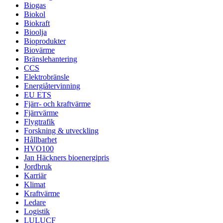
Biogas
Biokol
Biokraft
Bioolja
Bioprodukter
Biovärme
Bränslehantering
CCS
Elektrobränsle
Energiåtervinning
EU ETS
Fjärr- och kraftvärme
Fjärrvärme
Flygtrafik
Forskning & utveckling
Hållbarhet
HVO100
Jan Häckners bioenergipris
Jordbruk
Karriär
Klimat
Kraftvärme
Ledare
Logistik
LULUCF