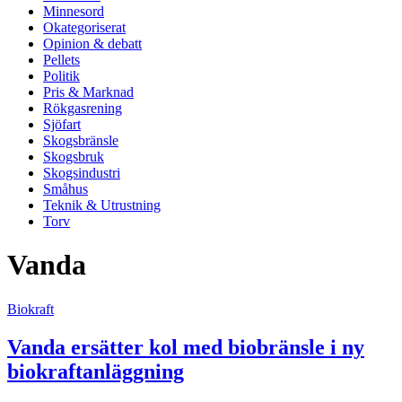
Minnesord
Okategoriserat
Opinion & debatt
Pellets
Politik
Pris & Marknad
Rökgasrening
Sjöfart
Skogsbränsle
Skogsbruk
Skogsindustri
Småhus
Teknik & Utrustning
Torv
Vanda
Biokraft
Vanda ersätter kol med biobränsle i ny
biokraftanläggning