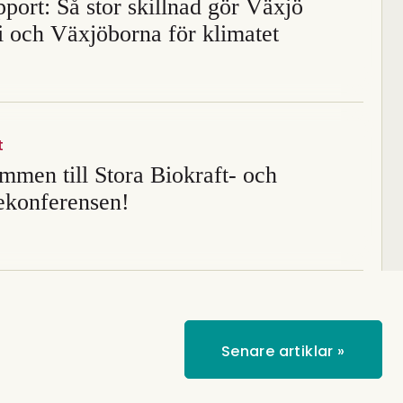
port: Så stor skillnad gör Växjö
i och Växjöborna för klimatet
t
men till Stora Biokraft- och
konferensen!
Senare artiklar
»