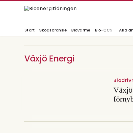
Start
Skogsbränsle
Biovärme
Bio-CCS
Alla ä
Växjö Energi
Biodri
Växjö
förny