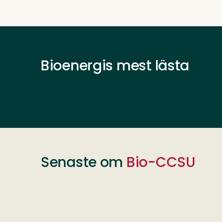
Bioenergis mest lästa
Senaste om
Bio-CCSU