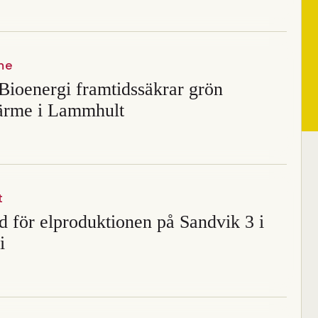
me
Bioenergi framtidssäkrar grön
värme i Lammhult
t
 för elproduktionen på Sandvik 3 i
i