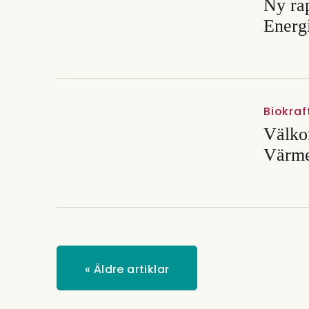
Ny rap
Energ
Biokraf
Välkom
Värme
«
Äldre artiklar