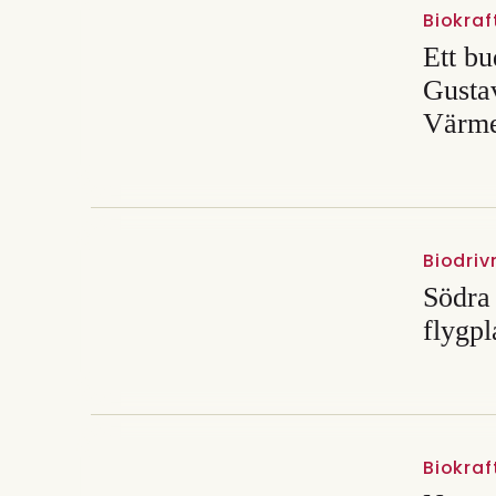
Biokraf
Ett bu
Gustav
Värme
Biodri
Södra h
flygp
Biokraf