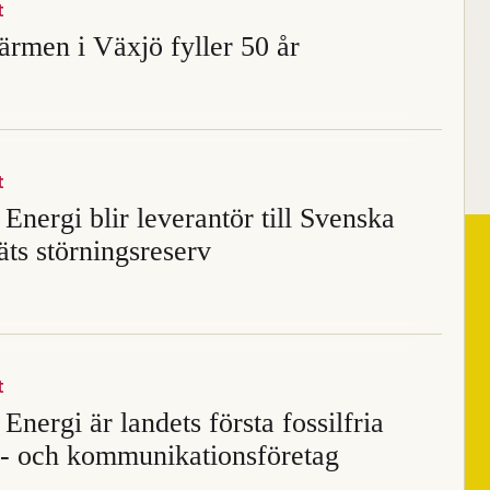
t
ärmen i Växjö fyller 50 år
t
Energi blir leverantör till Svenska
äts störningsreserv
t
Energi är landets första fossilfria
i- och kommunikationsföretag