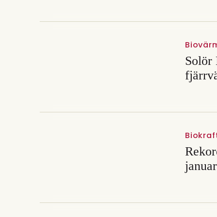
Biovär
Solör 
fjärr
Biokraf
Rekord
januar