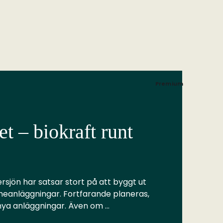
Premium
t – biokraft runt
rsjön har satsar stort på att byggt ut
meanläggningar. Fortfarande planeras,
 nya anläggningar. Även om …