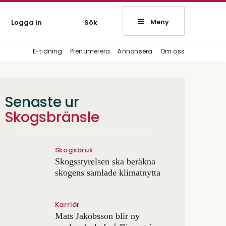
Meny
Logga in
Sök
E-tidning
Prenumerera
Annonsera
Om oss
Senaste ur
Skogsbränsle
Skogsbruk
Skogsstyrelsen ska beräkna
skogens samlade klimatnytta
Karriär
Mats Jakobsson blir ny