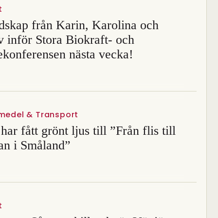
t
dskap från Karin, Karolina och
 inför Stora Biokraft- och
konferensen nästa vecka!
vmedel & Transport
ar fått grönt ljus till ”Från flis till
lan i Småland”
t