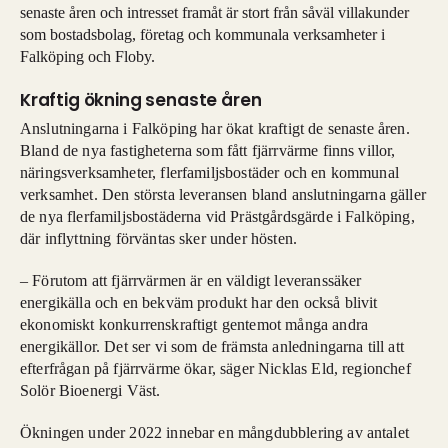
senaste åren och intresset framåt är stort från såväl villakunder
som bostadsbolag, företag och kommunala verksamheter i
Falköping och Floby.
Kraftig ökning senaste åren
Anslutningarna i Falköping har ökat kraftigt de senaste åren.
Bland de nya fastigheterna som fått fjärrvärme finns villor,
näringsverksamheter, flerfamiljsbostäder och en kommunal
verksamhet. Den största leveransen bland anslutningarna gäller
de nya flerfamiljsbostäderna vid Prästgårdsgärde i Falköping,
där inflyttning förväntas sker under hösten.
– Förutom att fjärrvärmen är en väldigt leveranssäker
energikälla och en bekväm produkt har den också blivit
ekonomiskt konkurrenskraftigt gentemot många andra
energikällor. Det ser vi som de främsta anledningarna till att
efterfrågan på fjärrvärme ökar, säger Nicklas Eld, regionchef
Solör Bioenergi Väst.
Ökningen under 2022 innebar en mångdubblering av antalet