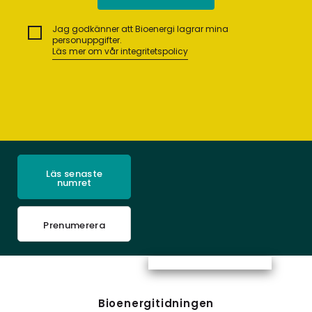
Jag godkänner att Bioenergi lagrar mina
personuppgifter.
Läs mer om vår integritetspolicy
Läs senaste
numret
Prenumerera
Bioenergitidningen