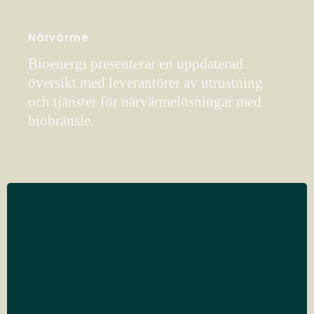
Närvärme
Bioenergi presenterar en uppdaterad
översikt med leverantörer av utrustning
och tjänster för närvärmelösningar med
biobränsle.