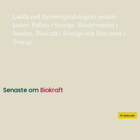
Ladda ned Bioenergitidningens senaste
kartor: Pellets i Sverige, Biodrivmedel i
Norden, Biokraft i Sverige och Biovärme i
Sverige.
Senaste om
Biokraft
Premium