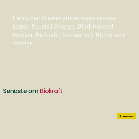
Ladda ned Bioenergitidningens senaste
kartor: Pellets i Sverige, Biodrivmedel i
Norden, Biokraft i Sverige och Biovärme i
Sverige.
Senaste om
Biokraft
Premium