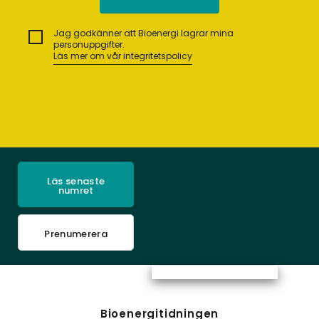
Jag godkänner att Bioenergi lagrar mina
personuppgifter.
Läs mer om vår integritetspolicy
Läs senaste
numret
Prenumerera
Bioenergitidningen