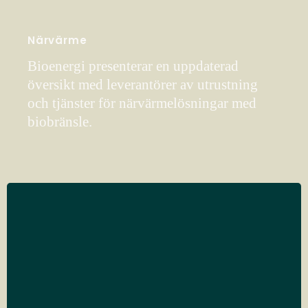
Närvärme
Bioenergi presenterar en uppdaterad
översikt med leverantörer av utrustning
och tjänster för närvärmelösningar med
biobränsle.