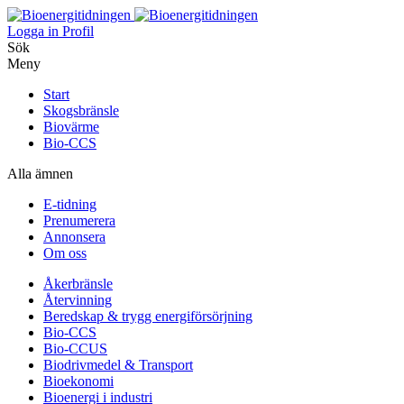
Logga in
Profil
Sök
Meny
Start
Skogsbränsle
Biovärme
Bio-CCS
Alla ämnen
E-tidning
Prenumerera
Annonsera
Om oss
Åkerbränsle
Återvinning
Beredskap & trygg energiförsörjning
Bio-CCS
Bio-CCUS
Biodrivmedel & Transport
Bioekonomi
Bioenergi i industri