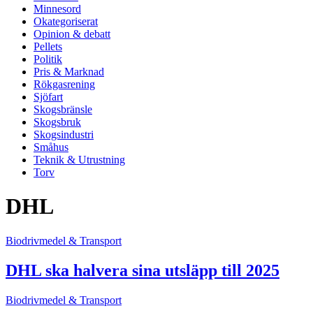
Minnesord
Okategoriserat
Opinion & debatt
Pellets
Politik
Pris & Marknad
Rökgasrening
Sjöfart
Skogsbränsle
Skogsbruk
Skogsindustri
Småhus
Teknik & Utrustning
Torv
DHL
Biodrivmedel & Transport
DHL ska halvera sina utsläpp till 2025
Biodrivmedel & Transport