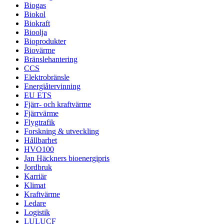
Biogas
Biokol
Biokraft
Bioolja
Bioprodukter
Biovärme
Bränslehantering
CCS
Elektrobränsle
Energiåtervinning
EU ETS
Fjärr- och kraftvärme
Fjärrvärme
Flygtrafik
Forskning & utveckling
Hållbarhet
HVO100
Jan Häckners bioenergipris
Jordbruk
Karriär
Klimat
Kraftvärme
Ledare
Logistik
LULUCF