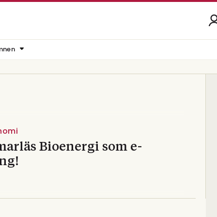
mnen
nomi
arläs Bioenergi som e-
ng!