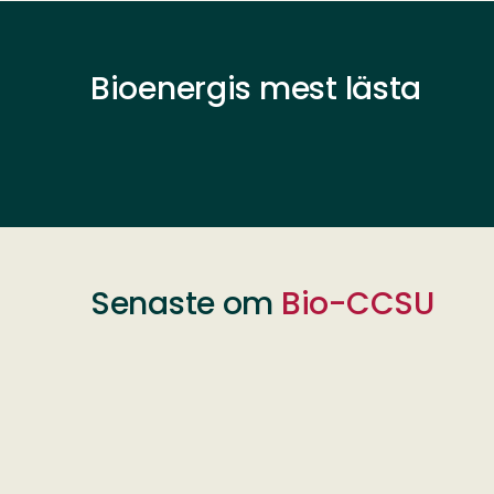
Bioenergis mest lästa
Senaste om
Bio-CCSU