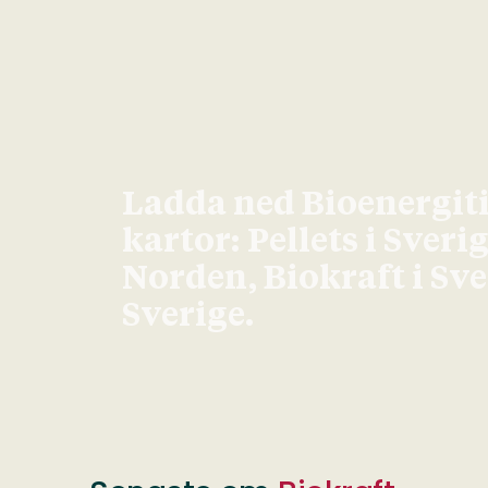
Ladda ned Bioenergit
kartor: Pellets i Sveri
Norden, Biokraft i Sv
Sverige.