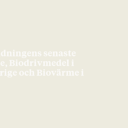
idningens senaste
ge, Biodrivmedel i
erige och Biovärme i