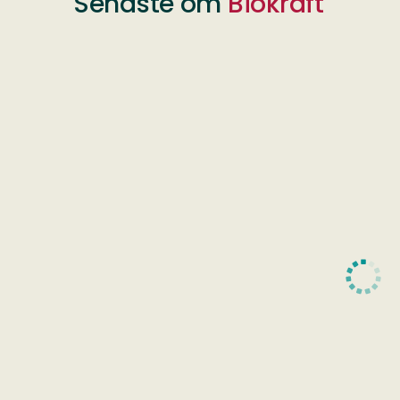
Senaste om
Biokraft