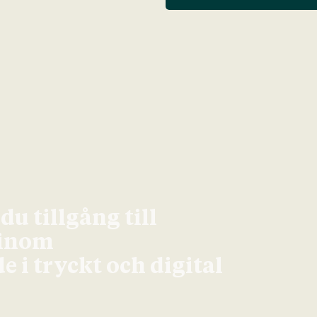
u tillgång till
 inom
 i tryckt och digital