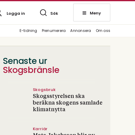
Meny
Logga in
Sök
E-tidning
Prenumerera
Annonsera
Om oss
Senaste ur
Skogsbränsle
Skogsbruk
Skogsstyrelsen ska
beräkna skogens samlade
klimatnytta
Karriär