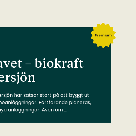
Premium
vet – biokraft
ersjön
rsjön har satsar stort på att byggt ut
meanläggningar. Fortfarande planeras,
 nya anläggningar. Även om …