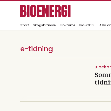
Start
Skogsbränsle
Biovärme
Bio-CCS
Alla ä
e-tidning
Bioeko
Somm
tidni