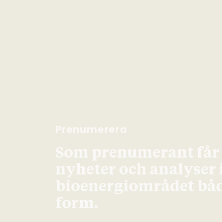
Prenumerera
Som prenumerant får d
nyheter och analyser
bioenergiområdet både
form.