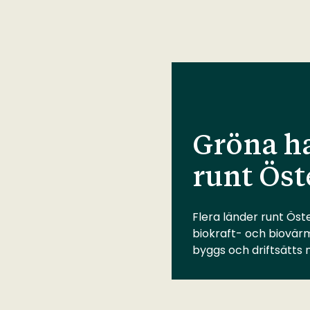
Gröna ha
runt Öst
Flera länder runt Öste
biokraft- och biovär
byggs och driftsätts