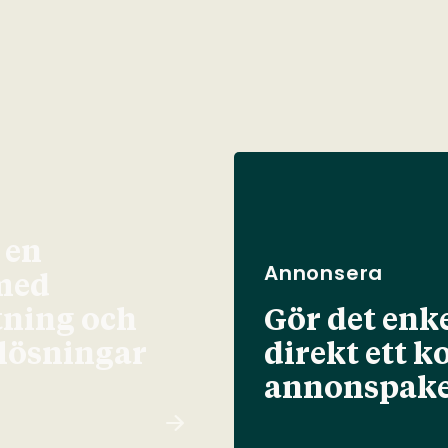
 en
Annonsera
med
tning och
Gör det enke
elösningar
direkt ett k
annonspake