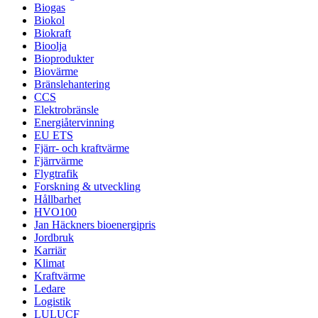
Biogas
Biokol
Biokraft
Bioolja
Bioprodukter
Biovärme
Bränslehantering
CCS
Elektrobränsle
Energiåtervinning
EU ETS
Fjärr- och kraftvärme
Fjärrvärme
Flygtrafik
Forskning & utveckling
Hållbarhet
HVO100
Jan Häckners bioenergipris
Jordbruk
Karriär
Klimat
Kraftvärme
Ledare
Logistik
LULUCF