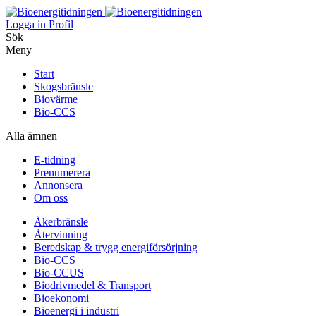
Logga in
Profil
Sök
Meny
Start
Skogsbränsle
Biovärme
Bio-CCS
Alla ämnen
E-tidning
Prenumerera
Annonsera
Om oss
Åkerbränsle
Återvinning
Beredskap & trygg energiförsörjning
Bio-CCS
Bio-CCUS
Biodrivmedel & Transport
Bioekonomi
Bioenergi i industri