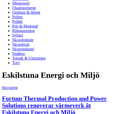
Minnesord
Okategoriserat
Opinion & debatt
Pellets
Politik
Pris & Marknad
Rökgasrening
Sjöfart
Skogsbränsle
Skogsbruk
Skogsindustri
Småhus
Teknik & Utrustning
Torv
Eskilstuna Energi och Miljö
Biovärme
Fortum Thermal Production and Power
Solutions renoverar värmeverk åt
Eskilstuna Energi och Miljö