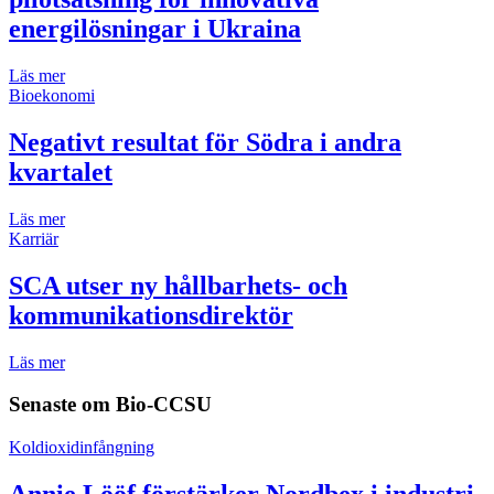
energilösningar i Ukraina
Läs mer
Bioekonomi
Negativt resultat för Södra i andra
kvartalet
Läs mer
Karriär
SCA utser ny hållbarhets- och
kommunikationsdirektör
Läs mer
Senaste om
Bio-CCSU
Koldioxidinfångning
Annie Lööf förstärker Nordbex i industri