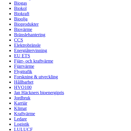
Biogas
Biokol
Biokraft
Bioolja
Bioprodukter
Biovärme
Bränslehantering
CCS
Elektrobränsle
Energiåtervinning
EU ETS
Fjärr- och kraftvärme
Fjärrvärme
Flygtrafik
Forskning & utveckling
Hållbarhet
HVO100
Jan Häckners bioenergipris
Jordbruk
Karriär
Klimat
Kraftvärme
Ledare
Logistik
LULUCF