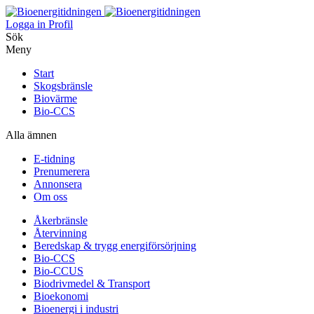
Logga in
Profil
Sök
Meny
Start
Skogsbränsle
Biovärme
Bio-CCS
Alla ämnen
E-tidning
Prenumerera
Annonsera
Om oss
Åkerbränsle
Återvinning
Beredskap & trygg energiförsörjning
Bio-CCS
Bio-CCUS
Biodrivmedel & Transport
Bioekonomi
Bioenergi i industri