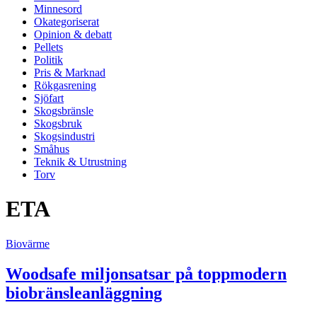
Minnesord
Okategoriserat
Opinion & debatt
Pellets
Politik
Pris & Marknad
Rökgasrening
Sjöfart
Skogsbränsle
Skogsbruk
Skogsindustri
Småhus
Teknik & Utrustning
Torv
ETA
Biovärme
Woodsafe miljonsatsar på toppmodern
biobränsleanläggning