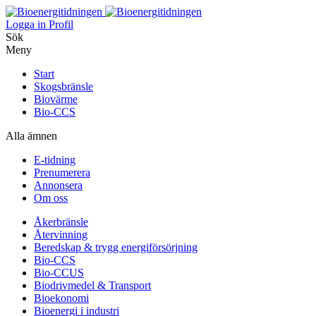
Logga in
Profil
Sök
Meny
Start
Skogsbränsle
Biovärme
Bio-CCS
Alla ämnen
E-tidning
Prenumerera
Annonsera
Om oss
Åkerbränsle
Återvinning
Beredskap & trygg energiförsörjning
Bio-CCS
Bio-CCUS
Biodrivmedel & Transport
Bioekonomi
Bioenergi i industri