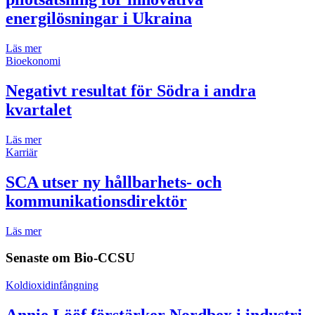
energilösningar i Ukraina
Läs mer
Bioekonomi
Negativt resultat för Södra i andra
kvartalet
Läs mer
Karriär
SCA utser ny hållbarhets- och
kommunikationsdirektör
Läs mer
Senaste om
Bio-CCSU
Koldioxidinfångning
Annie Lööf förstärker Nordbex i industri