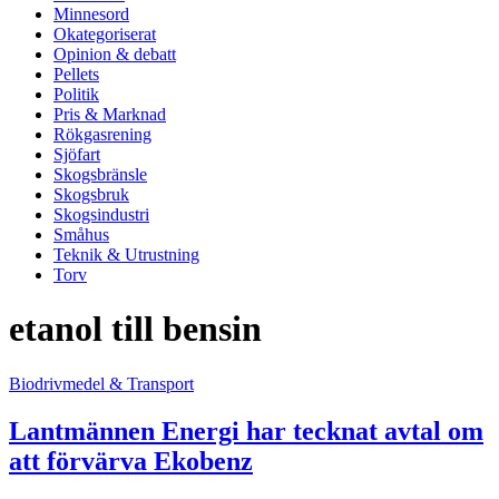
Minnesord
Okategoriserat
Opinion & debatt
Pellets
Politik
Pris & Marknad
Rökgasrening
Sjöfart
Skogsbränsle
Skogsbruk
Skogsindustri
Småhus
Teknik & Utrustning
Torv
etanol till bensin
Biodrivmedel & Transport
Lantmännen Energi har tecknat avtal om
att förvärva Ekobenz