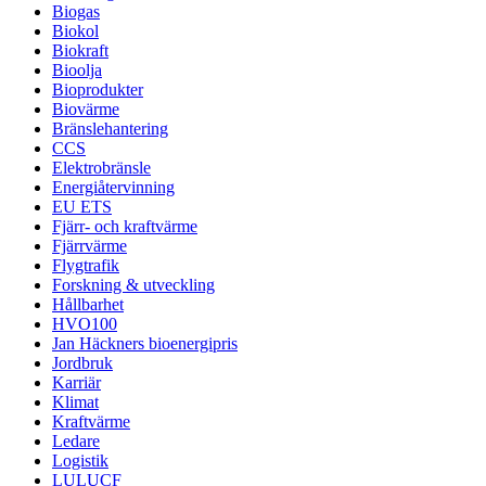
Biogas
Biokol
Biokraft
Bioolja
Bioprodukter
Biovärme
Bränslehantering
CCS
Elektrobränsle
Energiåtervinning
EU ETS
Fjärr- och kraftvärme
Fjärrvärme
Flygtrafik
Forskning & utveckling
Hållbarhet
HVO100
Jan Häckners bioenergipris
Jordbruk
Karriär
Klimat
Kraftvärme
Ledare
Logistik
LULUCF