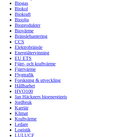
Biogas
Biokol
Biokraft
Bioolja
Bioprodukter
Biovärme
Bränslehantering
CCS
Elektrobränsle
Energiåtervinning
EU ETS
Fjärr- och kraftvärme
Fjärrvärme
Flygtrafik
Forskning & utveckling
Hållbarhet
HVO100
Jan Häckners bioenergipris
Jordbruk
Karriär
Klimat
Kraftvärme
Ledare
Logistik
LULUCF