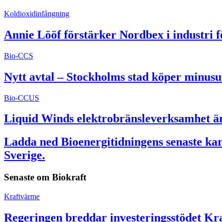
Koldioxidinfångning
Annie Lööf förstärker Nordbex i industri 
Bio-CCS
Nytt avtal – Stockholms stad köper minusu
Bio-CCUS
Liquid Winds elektrobränsleverksamhet är 
Ladda ned Bioenergitidningens senaste kart
Sverige.
Senaste om
Biokraft
Kraftvärme
Regeringen breddar investeringsstödet Kra