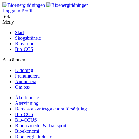
Logga in
Profil
Sök
Meny
Start
Skogsbränsle
Biovärme
Bio-CCS
Alla ämnen
E-tidning
Prenumerera
Annonsera
Om oss
Åkerbränsle
Återvinning
Beredskap & trygg energiförsörjning
Bio-CCS
Bio-CCUS
Biodrivmedel & Transport
Bioekonomi
Bioenergi i industri