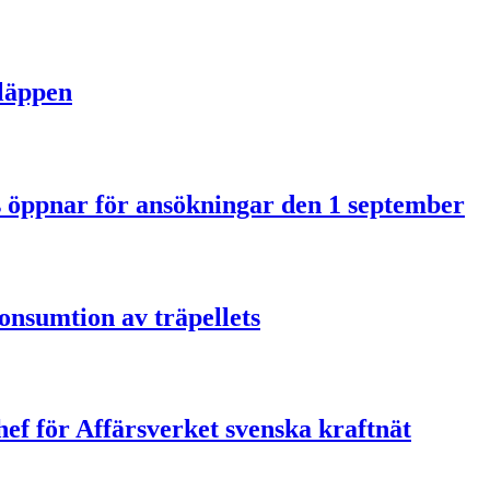
släppen
us öppnar för ansökningar den 1 september
onsumtion av träpellets
ef för Affärsverket svenska kraftnät