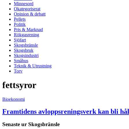
Minnesord
Okategoriserat
Opinion & debatt
Pellets
Politik
Pris & Marknad
Rökgasrening
Sjöfart
Skogsbränsle
Skogsbruk
Skogsindustri
Småhus
Teknik & Utrustning
Torv
fettsyror
Bioekonomi
Framtidens avloppsreningsverk kan bli hål
Senaste ur
Skogsbränsle