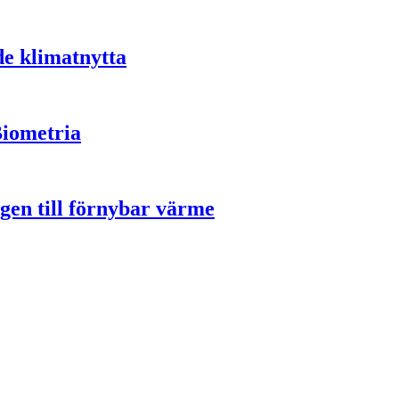
de klimatnytta
Biometria
gen till förnybar värme