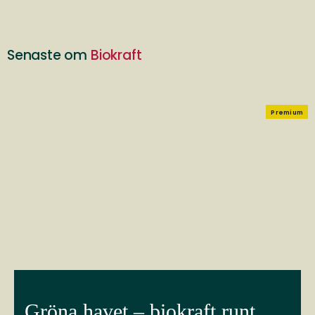
Senaste om
Biokraft
Premium
Gröna havet – biokraft runt