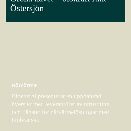
Östersjön
Närvärme
Bioenergi presenterar en uppdaterad
översikt med leverantörer av utrustning
och tjänster för närvärmelösningar med
biobränsle.