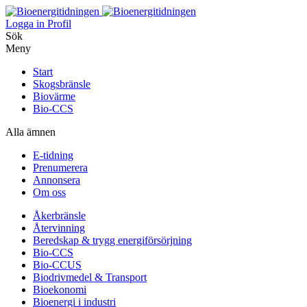
Logga in
Profil
Sök
Meny
Start
Skogsbränsle
Biovärme
Bio-CCS
Alla ämnen
E-tidning
Prenumerera
Annonsera
Om oss
Åkerbränsle
Återvinning
Beredskap & trygg energiförsörjning
Bio-CCS
Bio-CCUS
Biodrivmedel & Transport
Bioekonomi
Bioenergi i industri