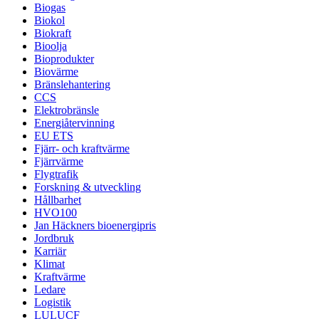
Biogas
Biokol
Biokraft
Bioolja
Bioprodukter
Biovärme
Bränslehantering
CCS
Elektrobränsle
Energiåtervinning
EU ETS
Fjärr- och kraftvärme
Fjärrvärme
Flygtrafik
Forskning & utveckling
Hållbarhet
HVO100
Jan Häckners bioenergipris
Jordbruk
Karriär
Klimat
Kraftvärme
Ledare
Logistik
LULUCF