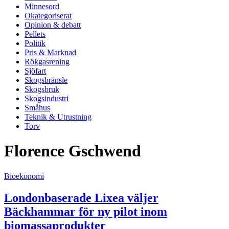
Minnesord
Okategoriserat
Opinion & debatt
Pellets
Politik
Pris & Marknad
Rökgasrening
Sjöfart
Skogsbränsle
Skogsbruk
Skogsindustri
Småhus
Teknik & Utrustning
Torv
Florence Gschwend
Bioekonomi
Londonbaserade Lixea väljer
Bäckhammar för ny pilot inom
biomassaprodukter