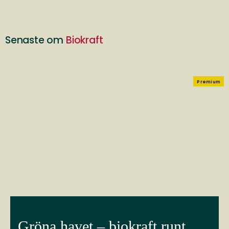
Senaste om
Biokraft
Premium
Gröna havet – biokraft runt