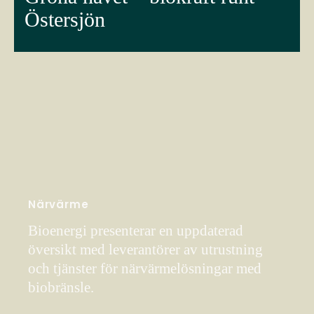
Östersjön
Närvärme
Bioenergi presenterar en uppdaterad
översikt med leverantörer av utrustning
och tjänster för närvärmelösningar med
biobränsle.