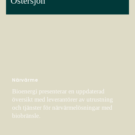
Östersjön
Närvärme
Bioenergi presenterar en uppdaterad
översikt med leverantörer av utrustning
och tjänster för närvärmelösningar med
biobränsle.