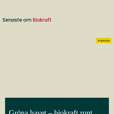
Senaste om
Biokraft
Premium
Gröna havet – biokraft runt