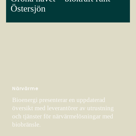
Östersjön
Närvärme
Bioenergi presenterar en uppdaterad
översikt med leverantörer av utrustning
och tjänster för närvärmelösningar med
biobränsle.