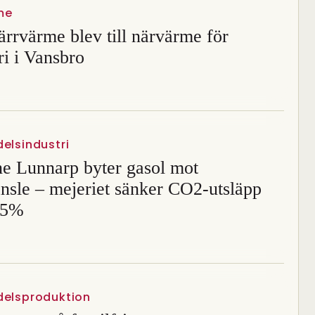
me
ärrvärme blev till närvärme för
ri i Vansbro
elsindustri
e Lunnarp byter gasol mot
nsle – mejeriet sänker CO2-utsläpp
75%
delsproduktion