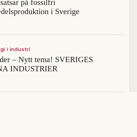
satsar på fossilfri
delsproduktion i Sverige
i i industri
ider – Nytt tema! SVERIGES
A INDUSTRIER