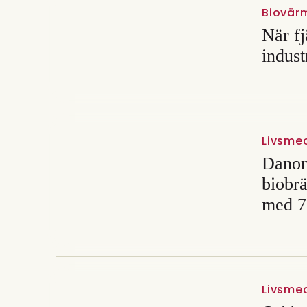
Biovär
När fj
indust
Livsmed
Danon
biobrä
med 
Livsme