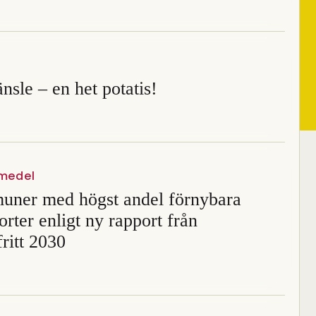
nsle – en het potatis!
vmedel
ner med högst andel förnybara
orter enligt ny rapport från
fritt 2030