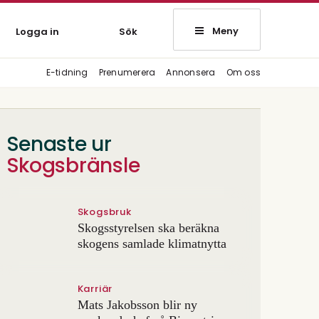
Meny
Logga in
Sök
E-tidning
Prenumerera
Annonsera
Om oss
Senaste ur
Skogsbränsle
Skogsbruk
Skogsstyrelsen ska beräkna
skogens samlade klimatnytta
Karriär
Mats Jakobsson blir ny