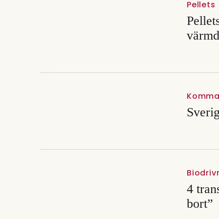
Pellets
Pelle
värmd
Komma
Sverig
Biodri
4 tran
bort”