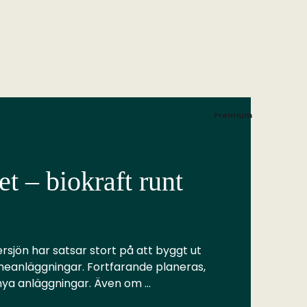
Premium
t – biokraft runt
rsjön har satsar stort på att byggt ut
meanläggningar. Fortfarande planeras,
 nya anläggningar. Även om …