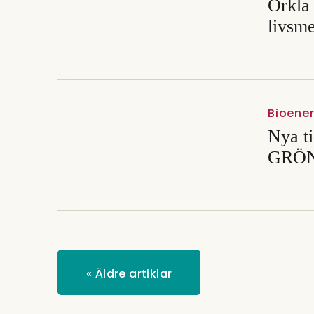
Orkla 
livsme
Bioenerg
Nya t
GRÖN
«
Äldre artiklar