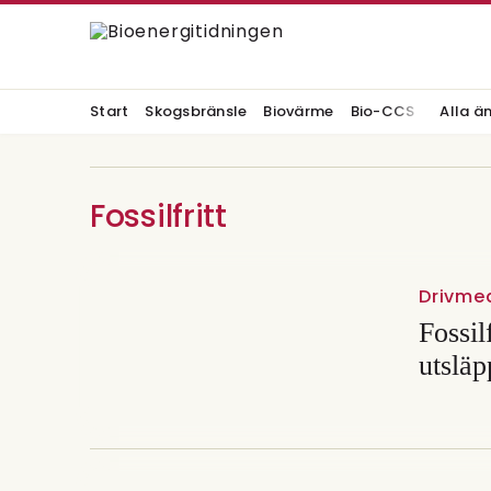
Start
Skogsbränsle
Biovärme
Bio-CCS
Alla ä
Fossilfritt
Drivme
Fossil
utslä