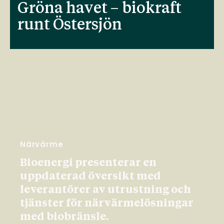
Gröna havet – biokraft
runt Östersjön
Närvärme
Bioenergi presenterar en
uppdaterad översikt med
leverantörer av utrustning och
tjänster för närvärmelösningar
med biobränsle.