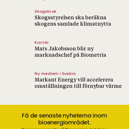
Skogsbruk
Skogsstyrelsen ska beräkna
skogens samlade klimatnytta
Karriär
Mats Jakobsson blir ny
marknadschef på Biometria
Ny medlem i Svebio
Markant Energy vill accelerera
omställningen till förnybar värme
Få de senaste nyheterna inom
bioenergiområdet.