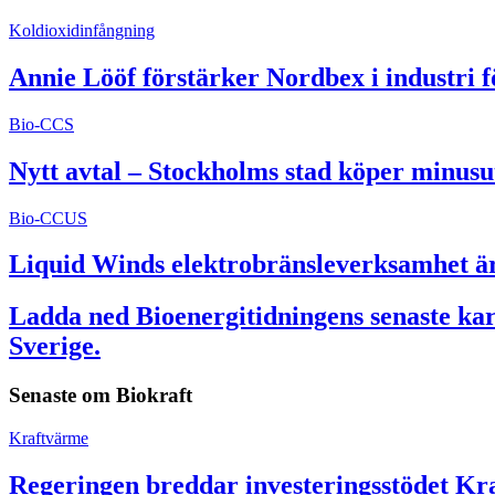
Koldioxidinfångning
Annie Lööf förstärker Nordbex i industri 
Bio-CCS
Nytt avtal – Stockholms stad köper minusu
Bio-CCUS
Liquid Winds elektrobränsleverksamhet är 
Ladda ned Bioenergitidningens senaste kart
Sverige.
Senaste om
Biokraft
Kraftvärme
Regeringen breddar investeringsstödet Kra