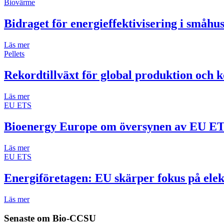
Biovärme
Bidraget för energieffektivisering i småh
Läs mer
Pellets
Rekordtillväxt för global produktion och k
Läs mer
EU ETS
Bioenergy Europe om översynen av EU E
Läs mer
EU ETS
Energiföretagen: EU skärper fokus på elek
Läs mer
Senaste om
Bio-CCSU