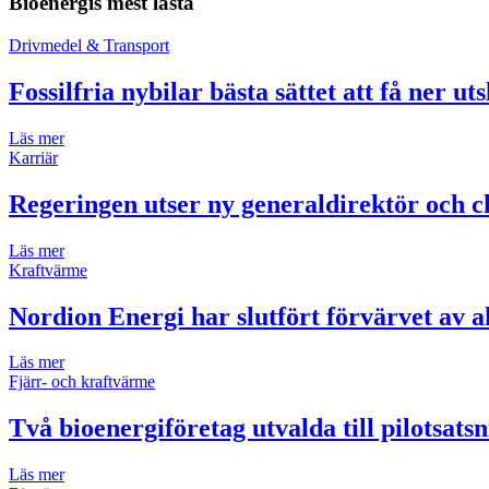
Bioenergis mest lästa
Drivmedel & Transport
Fossilfria nybilar bästa sättet att få ner ut
Läs mer
Karriär
Regeringen utser ny generaldirektör och ch
Läs mer
Kraftvärme
Nordion Energi har slutfört förvärvet av 
Läs mer
Fjärr- och kraftvärme
Två bioenergiföretag utvalda till pilotsats
Läs mer