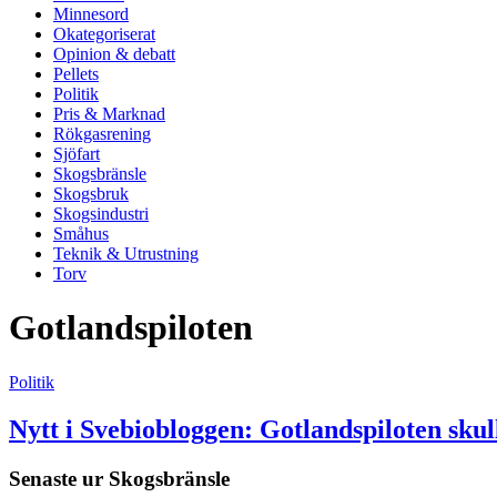
Minnesord
Okategoriserat
Opinion & debatt
Pellets
Politik
Pris & Marknad
Rökgasrening
Sjöfart
Skogsbränsle
Skogsbruk
Skogsindustri
Småhus
Teknik & Utrustning
Torv
Gotlandspiloten
Politik
Nytt i Svebiobloggen: Gotlandspiloten skul
Senaste ur
Skogsbränsle