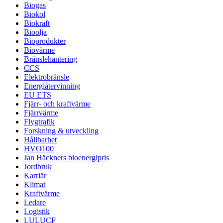
Biogas
Biokol
Biokraft
Bioolja
Bioprodukter
Biovärme
Bränslehantering
CCS
Elektrobränsle
Energiåtervinning
EU ETS
Fjärr- och kraftvärme
Fjärrvärme
Flygtrafik
Forskning & utveckling
Hållbarhet
HVO100
Jan Häckners bioenergipris
Jordbruk
Karriär
Klimat
Kraftvärme
Ledare
Logistik
LULUCF