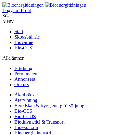
Logga in
Profil
Sök
Meny
Start
Skogsbränsle
Biovärme
Bio-CCS
Alla ämnen
E-tidning
Prenumerera
Annonsera
Om oss
Åkerbränsle
Återvinning
Beredskap & trygg energiförsörjning
Bio-CCS
Bio-CCUS
Biodrivmedel & Transport
Bioekonomi
Bioenergi i industri