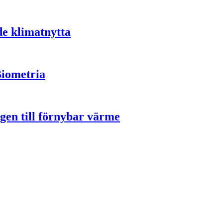
de klimatnytta
Biometria
gen till förnybar värme