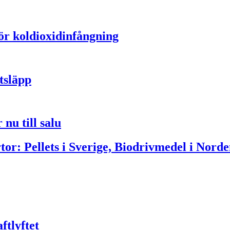
för koldioxidinfångning
tsläpp
nu till salu
or: Pellets i Sverige, Biodrivmedel i Norde
ftlyftet