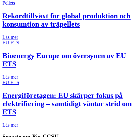
Pellets
Rekordtillväxt för global produktion och
konsumtion av träpellets
Läs mer
EU ETS
Bioenergy Europe om översynen av EU
ETS
Läs mer
EU ETS
Energiföretagen: EU skärper fokus på
elektrifiering – samtidigt väntar strid om
ETS
Läs mer
Senaste om
Bio-CCSU