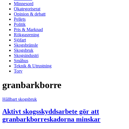
Minnesord
Okategoriserat
Opinion & debatt
Pellets
Politik
Pris & Marknad
Rökgasrening
Sjöfart
Skogsbränsle
Skogsbruk
Skogsindustri
Småhus
Teknik & Utrustning
Torv
granbarkborre
Hållbart skogsbruk
Aktivt skogsskyddsarbete gör att
granbarkborreskadorna minskar