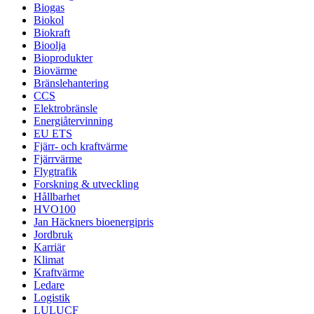
Biogas
Biokol
Biokraft
Bioolja
Bioprodukter
Biovärme
Bränslehantering
CCS
Elektrobränsle
Energiåtervinning
EU ETS
Fjärr- och kraftvärme
Fjärrvärme
Flygtrafik
Forskning & utveckling
Hållbarhet
HVO100
Jan Häckners bioenergipris
Jordbruk
Karriär
Klimat
Kraftvärme
Ledare
Logistik
LULUCF