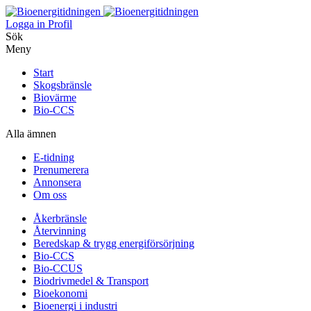
Logga in
Profil
Sök
Meny
Start
Skogsbränsle
Biovärme
Bio-CCS
Alla ämnen
E-tidning
Prenumerera
Annonsera
Om oss
Åkerbränsle
Återvinning
Beredskap & trygg energiförsörjning
Bio-CCS
Bio-CCUS
Biodrivmedel & Transport
Bioekonomi
Bioenergi i industri