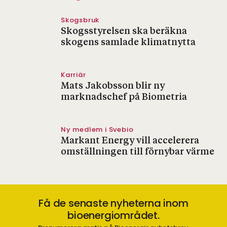
Skogsbruk
Skogsstyrelsen ska beräkna
skogens samlade klimatnytta
Karriär
Mats Jakobsson blir ny
marknadschef på Biometria
Ny medlem i Svebio
Markant Energy vill accelerera
omställningen till förnybar värme
Få de senaste nyheterna inom
bioenergiområdet.