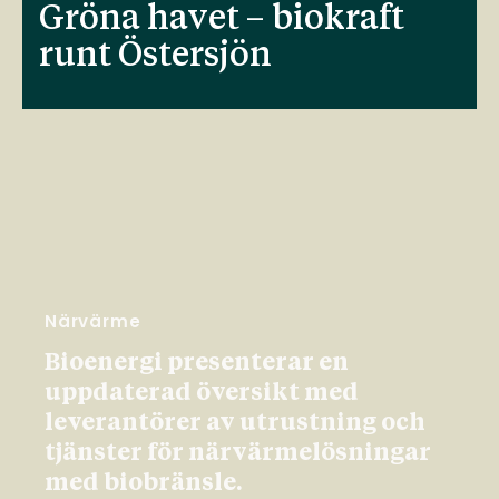
Gröna havet – biokraft
runt Östersjön
Närvärme
Bioenergi presenterar en
uppdaterad översikt med
leverantörer av utrustning och
tjänster för närvärmelösningar
med biobränsle.