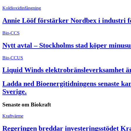
Koldioxidinfångning
Annie Lööf förstärker Nordbex i industri 
Bio-CCS
Nytt avtal – Stockholms stad köper minusu
Bio-CCUS
Liquid Winds elektrobränsleverksamhet är 
Ladda ned Bioenergitidningens senaste kart
Sverige.
Senaste om
Biokraft
Kraftvärme
Regeringen breddar investeringsstödet Kra