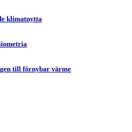
de klimatnytta
Biometria
gen till förnybar värme