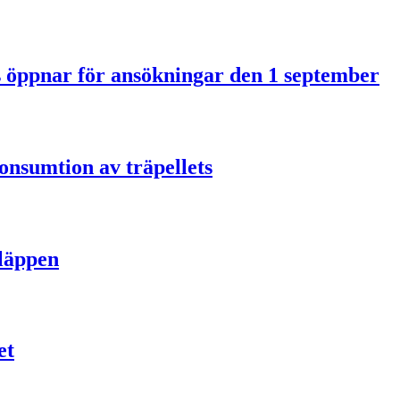
us öppnar för ansökningar den 1 september
onsumtion av träpellets
släppen
et