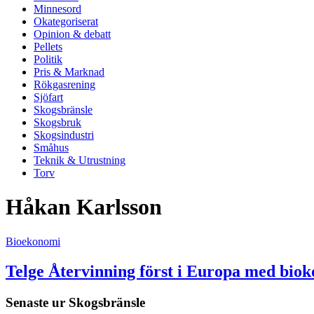
Minnesord
Okategoriserat
Opinion & debatt
Pellets
Politik
Pris & Marknad
Rökgasrening
Sjöfart
Skogsbränsle
Skogsbruk
Skogsindustri
Småhus
Teknik & Utrustning
Torv
Håkan Karlsson
Bioekonomi
Telge Återvinning först i Europa med biok
Senaste ur
Skogsbränsle