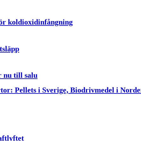
för koldioxidinfångning
tsläpp
nu till salu
or: Pellets i Sverige, Biodrivmedel i Norde
ftlyftet