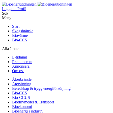
Logga in
Profil
Sök
Meny
Start
Skogsbränsle
Biovärme
Bio-CCS
Alla ämnen
E-tidning
Prenumerera
Annonsera
Om oss
Åkerbränsle
Återvinning
Beredskap & trygg energiförsörjning
Bio-CCS
Bio-CCUS
Biodrivmedel & Transport
Bioekonomi
Bioenergi i industri