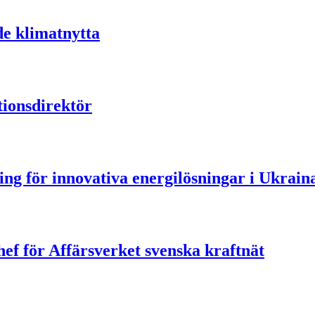
de klimatnytta
ionsdirektör
ning för innovativa energilösningar i Ukrain
ef för Affärsverket svenska kraftnät