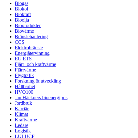
Biogas
Biokol
Biokraft
Bioolja
Bioprodukter
Biovärme
Bränslehantering
CCS
Elektrobränsle
Energiåtervinning
EU ETS
Fjärr- och kraftvärme
Fjärrvärme
Flygtrafik
Forskning & utveckling
Hållbarhet
HVO100
Jan Häckners bioenergipris
Jordbruk
Karriär
Klimat
Kraftvärme
Ledare
Logistik
LULUCF