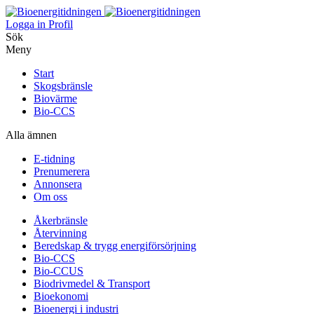
Logga in
Profil
Sök
Meny
Start
Skogsbränsle
Biovärme
Bio-CCS
Alla ämnen
E-tidning
Prenumerera
Annonsera
Om oss
Åkerbränsle
Återvinning
Beredskap & trygg energiförsörjning
Bio-CCS
Bio-CCUS
Biodrivmedel & Transport
Bioekonomi
Bioenergi i industri