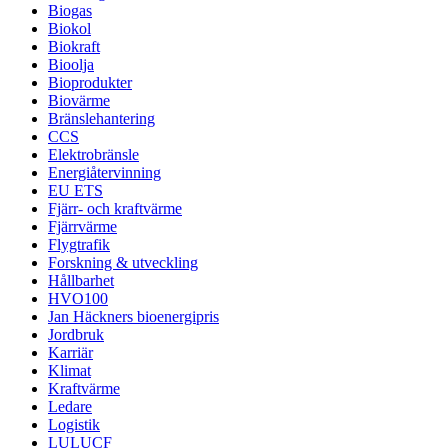
Biogas
Biokol
Biokraft
Bioolja
Bioprodukter
Biovärme
Bränslehantering
CCS
Elektrobränsle
Energiåtervinning
EU ETS
Fjärr- och kraftvärme
Fjärrvärme
Flygtrafik
Forskning & utveckling
Hållbarhet
HVO100
Jan Häckners bioenergipris
Jordbruk
Karriär
Klimat
Kraftvärme
Ledare
Logistik
LULUCF