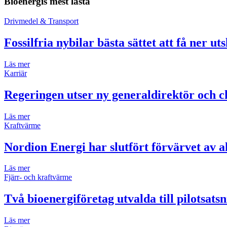
Bioenergis mest lästa
Drivmedel & Transport
Fossilfria nybilar bästa sättet att få ner ut
Läs mer
Karriär
Regeringen utser ny generaldirektör och ch
Läs mer
Kraftvärme
Nordion Energi har slutfört förvärvet av 
Läs mer
Fjärr- och kraftvärme
Två bioenergiföretag utvalda till pilotsats
Läs mer