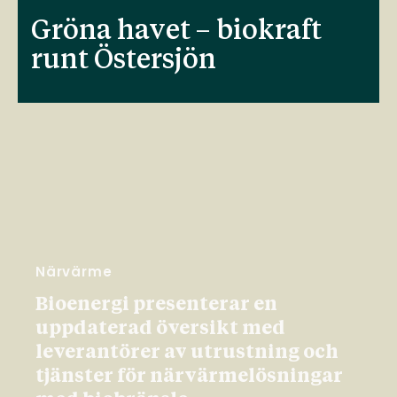
Gröna havet – biokraft
runt Östersjön
Närvärme
Bioenergi presenterar en
uppdaterad översikt med
leverantörer av utrustning och
tjänster för närvärmelösningar