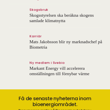
Skogsbruk
Skogsstyrelsen ska beräkna skogens
samlade klimatnytta
Karriär
Mats Jakobsson blir ny marknadschef på
Biometria
Ny medlem i Svebio
Markant Energy vill accelerera
omställningen till förnybar värme
Få de senaste nyheterna inom
bioenergiområdet.